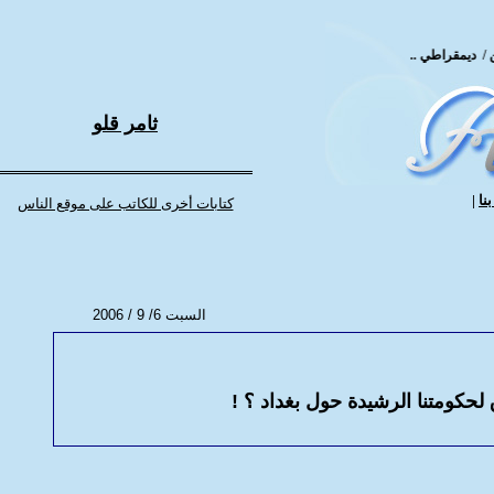
ديمقراطي .. تقدمي .. علماني
ثامر قلو
نا
|
كتابات أخرى للكاتب على موقع الناس
السبت
6
/
9
/ 2006
لحكومتنا الرشيدة حول بغداد ؟ !