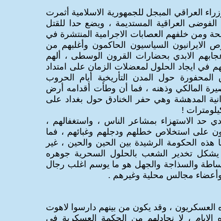
وزراء العراقي المبجل للجمهورية الاسلامية أثمرت
وضى العراقية المستديمة ، ويضع حدا للقتل
حة ومن خلفهم العصابات الاجرامية المنتشرة في
وص الايرانيون السياسيون الحاكمون وأغلبهم من
عجابهم الابدي بحضارات القرون الوسطى ، ألهم
م في ايجاد الحلول لمعضلات الزمان على امتداد
 المحفورة حول المدن التأريخية أيام الحروب
بصيرة المالكي وذهنه ، فما أن وطأت أقدامه أرض
يرانية المدهشة وهي حفر الخنادق حول بغداد على
يلومترات !
دي حد الاستهزاء بمشاعر الناس ، واستغفالهم ،
قوون على استخلاص خطلهم ودجلهم وغبائهم ، فما
ا هذه الحكومة الرشيدة بين الحين والحين ، غير
ي يشكل تخدير الشعب بالحلول السحرية جوهره
لبساطة والسذاجة والجهل هو ما يوسم اغلب رجال
وأعضاء مجالس محلية وغيرهم .
ه العسكريون ، وقد يكون من بينهم دارسوا لاهوت
الايام ، لا نجادلهم من الحكمة العسكرية في