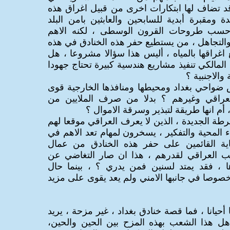
 قد تضاف لها ابتكارات اخرى من قبيل اغراق هذه
ة ومقبرة أبدية للسابحين والعابثين بامن البلد
د حسب طروحات القرون الوسطى ، لكنه الاهم
 والتجاهل ، من يستطيع حفر هذه الخنادق في هذه
غراقها بالمياه ، أليس هذا سؤالا مشروعا ، هل
مالكي تنفيذ مشاريع هندسية كبيرة تحتاج جهودا
والاجنبية ؟
رص ضواحي بغداد ومحيطها ومنافذها الخارجية قوى
لعراقي وغيرهم ؟ بدلا من صرف الملايين من
أم انها طريقة لتبذير وسرقة الاموال ؟
طة الجديدة ، الذين لا يعرف العراقي موقعا لهم
المحية والتفكير ، يسخرون لمهام تعد الاهم في
ية القائمين على حفر هذه الخنادق من عمال
ب العراقي لقدرهم ، هذا ان صار التغاضي عن
ا ، فقد يمتد لسنين فمن يدري ؟ ، بينما حال
صوصا في جانبها الامني ولم يعد يقوى على مزيد
حيانا ، فما قصة خنادق بغداد ، غير مزحة ، يريد
اهل هذا الشعب بهذه المزح بين الحين والحين،