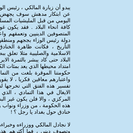
يبدو أن زيارة المالكي ، رئيس ال
عن ابتكار مدهش سوف يجهض الف
اليومي من قبل المليشيات المسل
كافة انحاء البلاد . فقد يكون غ
المتصوفين الدينيين وتعمقهم وا
دولة رئيس الوزاء بججهم ومنطقه
التأريخ ، فكانت ظاهرة الخنادق
الاسلامية والصليبية مثلا تعلق ب
البلاد حتى كاد يبشر بالثمرة الا
امتداد محيطها الذي يعد بمئات الك
حكومتنا الموقرة بلغت من التما
واعتبارهم معاقين فكريا ، لا ي
تفسير هذه الفتق التي تخرجها لن
الايغال في هذا التمادي ، الذ
المركزي ، والا فلن يكون غير ا
هذه الحكومة ، من وزراء ونواب 
خنادق حول بغداد يا رجل ؟ !
لا نجادل المالكي ووزراءه وخبراء
وتصوف ديني ، فما أكثرهم هذه 