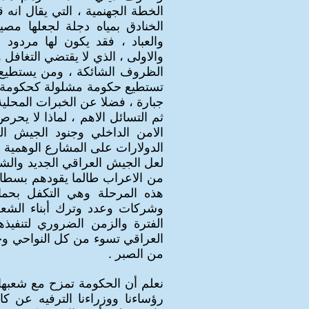
الخطة الجهنمية ، التي يقال انه
الخنادق بمياه دجلة لجعلها مصيد
والعباد ، فقد يكون لها مردو
والاولى ، الذي لا يقتضي التغافل
الظروف الشائكة ، ومن يستطيع ا
تستطيع حكومة مشلولة كحكومة ال
جبارة ، فضلا عن الخبرات المحلية 
ثم التسائل الاهم ، لماذا لا يح
الامن الداخلي وجنود الجيش ا
الدولارات على المشارع الوهمية ، 
لعل الجيش العراقي الجديد والشر
من الاعراب طالما يقودهم بسطاء 
هذه المرحلة وهي التكفل بحما
وشركات وعدد وترك أبناء الشع
الفترة والزمن الضروري لتنفيذه
العراقي تسوء من كل النواحي وخ
من الصبر .
نعلم أن الحكومة تمزح مع شعبها أ
رؤساءنا ووزراءنا الترفيه عن ك