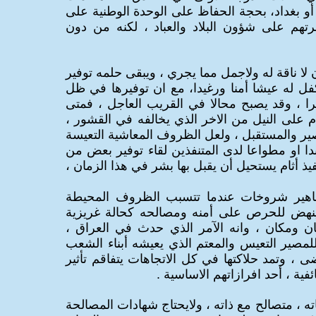
 بغداد، بحجة الحفاظ على الوحدة الوطنية على
تهم على شؤون البلاد والعباد ، لكنه من دون
 لا ناقة له ولاجمل مما يجري ، ويبقى حلمه توفير
فل له عيشا أمنا ورغيدا، مع ان توفيرها في ظل
 ، وقد يصبح محالا في القريب العاجل ، فمتى
 على النيل من الاخر الذي يخالفه في القشور ،
ر والمستقبل ، ولعل الظروف المعاشية التعيسة
دا او مطواعا لدى المتنفذين لقاء توفير بعض من
يذ أثام يستحيل أن يقبل بها بشر في هذا الزمان ،
اهير شروخات عندما تتسبب الظروف المحيطة
كل ينهض للحرص على أمنه ومصالحه كحالة غريزية
 ومكان ، وانه الآمر الذي حدث في العراق ،
 للمصير التعيس والمعتم الذي يعيشه أبناء الشعب
ى ، وتمد حلاكتها في كل الاتجاهات يتفاقم تأثير
ية ، أحد افرازاتهم الاساسية .
 ، متصالح مع ذاته ، ولايحتاج شهادات المصالحة