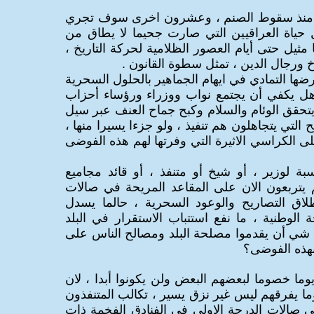
منذ سقوط الصنم ، وعشرون اخرى سوف تجري
ياة العراقيين التي صارت جحيما لا يطاق من
مثيل حتى أيام العصور الظلامية لحركة التاريخ ،
 ورجال الدين ، تمثل سطوة القانون .
ها التمادي في ايهام الجماهير بالحلول السحرية
 وهل يكفي أن يجتمع نواب ووزراء ورؤساء أحزاب
 يتحقق الوئام والسلام وكبح جماح العنف عبر سيل
ح التي يتجاهلون هم تنفيذ ، ولو جزءا يسيرا منها ،
 الكراسي الاثيرة التي وفرتها لهم هذه الفوضى
سبة لوزير ، أو شيخ أو متنفذ ، أو قائد مجاميع
 يتربعون الان على المقاعد المريحة في صالات
اطلاق التصاريح والوعود السحرية ، حالما يسدل
الوطنية ، ما نفع استتباب الاستقرار في البلد
شي أن يقدموا مصلحة البلد ومصالح الناس على
هذه الفوضى؟
يوما خصوما لبعضهم البعض ولن يكونوا أبدا ، لان
وما يفرقهم ليس غير نزق يسير ، تكالب المتنفذون
ي صالات الدرجة الاولى في الفنادق الفخمة ذات