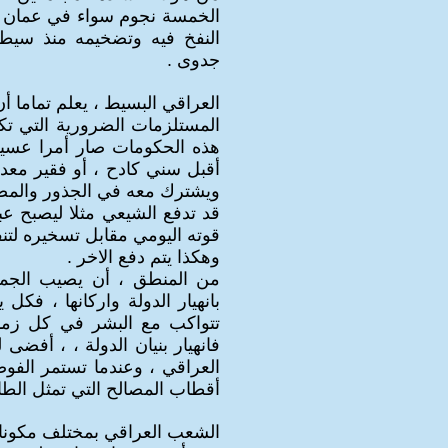
الخمسة نجوم سواء في عمان أو
النفخ فيه وتضخيمه منذ سيطر
جدوى .
العراقي البسيط ، يعلم تماما أن
المستلزمات الضرورية التي تك
هذه الحكومات صار أمرا عسيرا
أقبل سني كادح ، أو فقير معدم
ويشترك معه في الجذور والمصي
قد تدفع الشيعي مثلا ليصبح عب
قوته اليومي مقابل تسخيره لتنف
وهكذا يتم دفع الاخر .
من المنطق ، أن يصيب الجم
بانهيار الدولة واركانها ، ف
تتواكب مع البشر في كل زمان
فانهيار بنيان الدولة ، ، أفضى
العراقي ، وعندما تستمر الفوض
أقطاب المصالح التي تمثل الطائف
الشعب العراقي بمختلف مكوناته