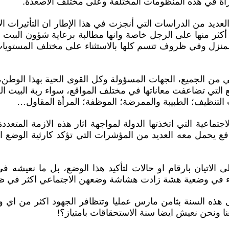
أة في هذه المنظومات المختلفة وعلى مختلف الأصعدة.
لعديد من الدراسات التي أنجزت في هذا الإطار ان التأثيرات الا
ت أكثر منها على الرجل خاصة وانها مطالبة برعاية شؤون البي
لمنزل وفي ظروف تتسم كلها بالاستثناء على مختلف المستوي
 من الجميع، الجهات المسؤولة وكل القوى الحية بهذا الوطن، ا
 التي تضاعفت معاناتها في مختلف المواقع، سواء ربة البيت العا
لتنظيف؛ الطبيبة والممرضة؛ الموظفة؛ المرأة المقاول…
جتماعية التي اتخذتها الدولة لمواجهة اثار هذه الازمة المتعددة
وافع يحمل معه العديد من المؤشرات التي تؤكد كارثية الوضع 
لى الاتيان بارقام او حالات لتأكيد هذا الوضع، بل ما نعيشه ف
اء في وضعية هشة زادت هشاشة وضعهن الاجتماعي اكثر في ظ
هذه السنة بثامن مارس عمليا وتتظافر الجهود اكثر من اي
ا ونحن نعيش ايضا سنة الاستحقاقات بامتياز؟!