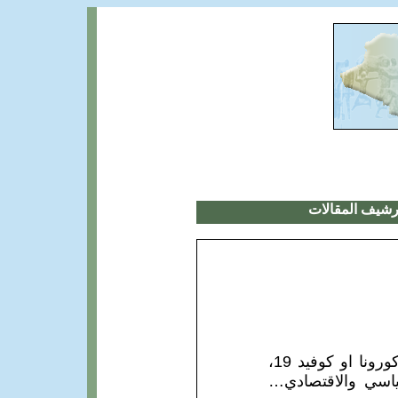
رشيف المقالات
يحل الثامن مارس من هذه السنة - الذي نحتفي فيه بالمرأة - ونحن نعيش زمن كورونا او كوفيد 19،
ياسي والاقتصادي…