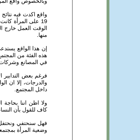
وبالخصوص واقع المر
واقع اكدت فيه نتائج ا
19 على المرأة كان
الوقت العمل خارج ا
منها.
إن هذا الواقع يستدعي
هذه الفئة من المجتمع
في المصانع وشركات ا
فرغم بعض التدابير الا
والدرجات، إلا ان ال
داخل المجتمع.
ولا اظن اننا بحاجة ا
كاف للقول بأن النس
فهل سنحتفي ونحتفل 
وضعية المرأة بمجتمعن