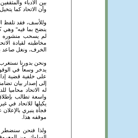
بين الأدباء والمثقفي
وأن الاتحاد كما يتخيل
وللأسف، فقد تلفظ ال
ينضح بما فيه" وهي ك
لم يسحب منشوره ويع
مخاطبته لقيادة الات
الخرف، ونغل صاعد بق
ونحن بدورنا نستغرب ه
يدخر وسعاً في الوقو
على خلفية قضية إدارية
إلى إصدار بيان تضامن
له الاتحاد محاميا ل
واسعة تطالب بإطلاق 
يكيلها للاتحاد في غ
فجأة ينبري بالإعلان 
موقفه هذا.
ولذا فنحن سنضطر إ
السلوك. من المعروف 