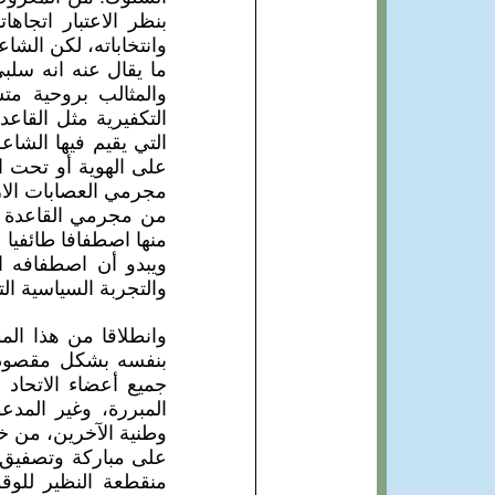
بنظر الاعتبار اتجاه
وانتخاباته، لكن الشاع
ما يقال عنه انه سلب
والمثالب بروحية م
التكفيرية مثل القا
التي يقيم فيها الشا
على الهوية أو تحت ا
مجرمي العصابات الار
من مجرمي القاعدة و
منها اصطفافا طائفيا 
ويبدو أن اصطفافه ال
والتجربة السياسية ال
وانطلاقا من هذا الم
بنفسه بشكل مقصود ع
جميع أعضاء الاتحاد
المبررة، وغير المدع
وطنية الآخرين، من خ
على مباركة وتصفيق و
منقطعة النظير للوقو