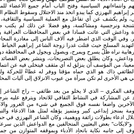
اتهم وانتماءاتهم السياسية وفتح الباب أمام جميع الأعضاء 
ر إبراهيم البهرزي كما يبدو اتخذ منذ الاحتلال وسقوط النظام ا
ي، ولم يكشف عن أي تفاعل مع العملية السياسية والثقافية، 
تشنجة ونرجسية ومشاكسة، وهو فضلا عن ذلك لم يكتب ضد
عدة وداعش التي عاثت فسادا في بعض المحافظات العراقية و
عر. وفي الوقت الذي اضطر فيه آلاف الناس إلى مغادرة المحا
لتهديد المسلح حيث قتلت غدرا زوجة الشاعر إبراهيم الخياط 
هابية نراه ظلّ يسرح ويمرح، ويصول ويجول في المحافظة دو
داعش، وكان يطلق بعض التصريحات، وينشر بعض القصائد وا
معينا، من المؤسف أن ينزلق له أي مثقف فيتخلى فيه عن انتمائ
طائفي ذاك هو الذي حماه مؤقتا ووفر له غطاءً للحركة ولمها
تي هي الأخرى لم تكن مبرأة من عيوب الانزلاق إلى آليات المح
وقف الفكري – الذي لا يخلو من بعد طائفي – راح الشاعر إبر
ن المشاركة في النشاط الثقافي للاتحاد ويترفع عليه بنرج
 الآخرين واضعا نفسه فوق الجميع في شيء من الغرور والاد
ومة بمنجز إبداعي كبير ومتميز يؤهله لمثل هذا الادعاء والت
لال ادعاء بطولات زائفة ووهمية، وكان الشاعر البهرزي في ح
"لايكات" بعض البعثيين المتحالفين مع الدواعش الذين سرعان
ف إلى جانبه نكاية باتحاد الأدباء وبموقفه المتوازن من جم