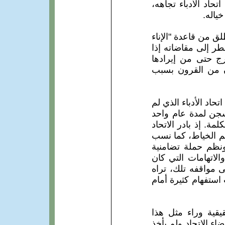
تحاد الأدباء تجاهه،
ياله.
ق من قاعدة "الإناء
ر إلى مقاضاته إذا
ج حتى من إيرادها
دان من القرون بسبب
اد الأدباء الذي لم
سجن لمدة عام واحد
مة. إذ بادر الاتحاد
هيم الخياط، كما نسب
 ونظم حملة تضامنية
لاتهامات التي كان
ى مواقفه تلك، تراه
استفهام كثيرة أمام
قية وراء مثل هذا
ء الاتحاد ولم يأخذ