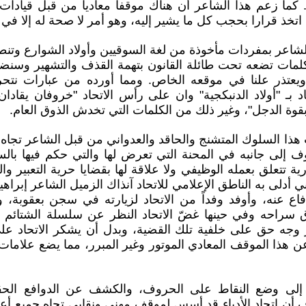
ن. كما زعم هذا الشاعر أن هناك موقفا معاديا من قبل قيادات ا
 اتخذ قرارا بحجب كل ما يشير إليه، وهو أمر لا صحة له إلا في خ
شاعر بمفردات مأخوذة من لغة السوقيين وأولاد الشوارع وتنطل
لمات تضعه تحت طائلة القانون بتهمة القذف والتشهير وسنضط
تذر علنا في موقعه الخاص. ومما أورده من عبارات نتحر
حاد بـ "أولاد الدنبكجية" وان على رأس الاتحاد "خروفان يقا
وة الدجل"، وغير ذلك من الكلمات التي تخدش الذوق العام.
ذا السلوك المتشنج والحاقد والعدواني من قبل الشاعر تجاه اتح
ف إلى جانبه في المحنة التي تعرض لها والتي حكم فيها بال
 تتعلق بعمله الوظيفي ولا علاقة لها بقضايا حرية التعبير والكل
ي أدلى به الناطق الإعلامي للاتحاد آنذاك الزميل الشاعر إبرا
لدفاع عنه، وأوفد وفداً من الاتحاد لزيارته في سجن بعقوبة،
سراحه وفي حينها غضّ الاتحاد النظر عن سلسلة الشتائم وا
ير وجه حق على خلفية تلك القضية، وبدل أن يشكر الاتحاد عل
عن هذا الموقف المعادي الموتور وغير المبرر، مما يضع علامات 
لى وضع النقاط على الحروف، والكشف عن الدوافع الحقي
أن اتحاد الأدباء قد أسس لموقف مهني ونقابي تجاه جميع أعضا