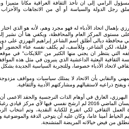
ؤول الرامي إلى ان تأخذ الثقافة العراقية مكانا متميزا و
ملق رجل الدولة والسياسة أو أي من الاتجاهات والأحزاب و
رزي بإهمال اتحاد الأدباء له فهو مجرد وهم، لأنه هو الذي اختار 
 على مستوى المركز العام والمحافظة، ويكفي هنا أن نشير إ
 في محافظة ديالى أطلق اسم الشاعر إبراهيم البهرزي على دورته
ليلة، لكن الشاعر، وللأسف، لم يكلف نفسه عناء الحضور أو 
ه التي ينتظر ان يجني منها الكثير من "اللايكات" في موقعه
ة الثقافية البعثية الداعشية الذي ينبرون في مثل هذه المواقف
افي لاتحاد الأدباء خصوصا، وللتجربة السياسية الجديدة بشكل 
المهني والنقابي بأن الاتحاد لا يمتلك سياسيات ومواقف مزدوجة
يفتح ذراعيه لاستقبالهم ومشاركتهم الأدبية والثقافية.
البهرزي، الغارق في أوهام الذات النرجسية والحقد الاعمى أن د
قد نظمت في شهر نيسان الماضي 2016 لم ارشح نفسي فيها لأي مركز ق
ة العمل الثقافي لكي اتفرغ للكتابة النقدية، وتم انتخاب ال
يم الخياط أمينا عاما، وكان عليه أن يتوخى الدقة والموضوعية 
ن ينطلق من فيض خيالاته المريضة المتشنجة.