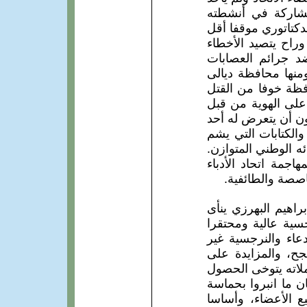
للمشاركة في أنشطته
لدكتاتوري موقفا أقل
وراح يتصيد الأخطاء
 جرائم العصابات
منها محافظة ديالى
فظة خوفا من القتل
على الهوية من قبل
ن أن يتعرض له أحد
لكتابات التي يشم
ه الوطني المتوازن.
جمة اتحاد الأدباء
اصصة والطائفية.
اهيم البهرزي ينأى
سية عالية ومحتقرا
عاء والنرجسية غير
بجح، والمزايدة على
ملاته يتوخى الحصول
 ما انبروا بحماسة
يع الأعضاء، وأساسا