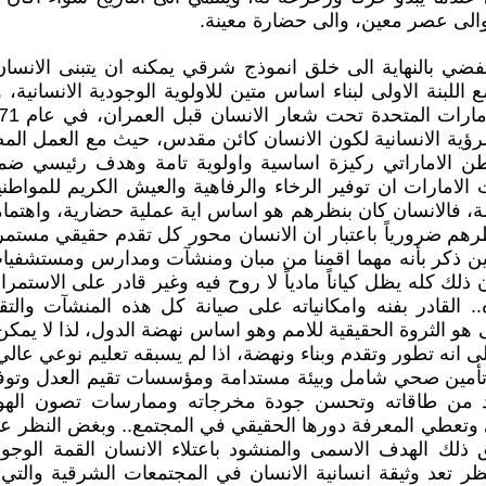
والى عصر معين، والى حضارة معينة.
ضي بالنهاية الى خلق انموذج شرقي يمكنه ان يتبنى الانسا
اللبنة الاولى لبناء اساس متين للاولوية الوجودية الانسانية، 
ؤية الانسانية لكون الانسان كائن مقدس، حيث مع العمل المض
ن الاماراتي ركيزة اساسية واولوية تامة وهدف رئيسي ضم
 الامارات ان توفير الرخاء والرفاهية والعيش الكريم للمواط
ة، فالانسان كان بنظرهم هو اساس اية عملية حضارية، واهتمام
ظرهم ضرورياً باعتبار ان الانسان محور كل تقدم حقيقي مستم
حين ذكر بأنه مهما اقمنا من مبان ومنشآت ومدارس ومستشفي
 ذلك كله يظل كياناً مادياً لا روح فيه وغير قادر على الاستم
.. القادر بفنه وامكانياته على صيانة كل هذه المنشآت والتقد
هو الثروة الحقيقية للامم وهو اساس نهضة الدول، لذا لا يمكن 
ى انه تطور وتقدم وبناء ونهضة، اذا لم يسبقه تعليم نوعي عا
تأمين صحي شامل وبيئة مستدامة ومؤسسات تقيم العدل وتوف
د من طاقاته وتحسن جودة مخرجاته وممارسات تصون الهو
ني وتعطي المعرفة دورها الحقيقي في المجتمع.. وبغض النظر 
ق ذلك الهدف الاسمى والمنشود باعتلاء الانسان القمة الوج
ظر تعد وثيقة انسانية الانسان في المجتمعات الشرقية والتي 