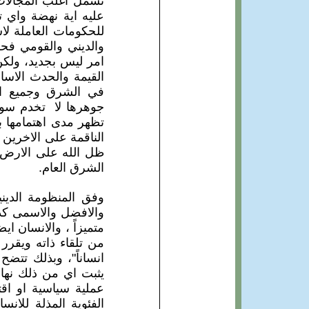
تشمل اغلب المجالات 
عليه اية نهضة واي تق
للحكومات العاملة لا
والديني والقومي فح
امر ليس بجديد، ولكن 
القيمة والحدث الاسا
في الشرق وجميع ال
جوهرها لا تخدم سوى 
تظهر مدى اهتمامها با
الناقمة على الاخرين 
ظل الله على الارض ف
الشرق العام.
وفق المنظومة الديني
والافضل والاسمى كذل
متميزاً ، والانسان اي
من تلقاء ذاته ويقرر 
انساناً"، وبذلك تتضح
يثبت اي من ذلك نهائ
عملية سياسية او اق
الفئوية المذلة للان