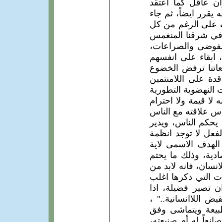
ن عاقل كما اعتقد
يقرر ايضاً، ثم جاء
نه على الرغم من كل
ه في شرقنا المنغمس
الفوضى والصراعات،
ة، ابقاء على انفسهم
معاتنا ترفض الخضوع
دة على اللامنتمين
 النهضوية التطورية
 لا قيمة ولا احترام
اس علاقته مع الناس
يحكم الناس، ويدير
الفعل لا توجد انظمة
الهدف الاسمى لاية
ادية، وذلك ما يحتم
انسان، فانه لابد من
ت التي ذكرها اغلب
ان تصير فضيلة، اذا
ض اللاانسانية.." ،
طبيعة ويتماشى وفق
نعاً له أم صنيعته،