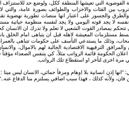
لة الفوضوية التي تعيشها المنطقة ككل، ولوضع حد للاستنزاف
روب بين الفئات والاحزاب والطوائف بصورة عامة، والتي لا
 والطرق والجسور على اعتبار انها منصات تطورية نهضوية تقد
ه لا يجد قوته اليومي ولا يجد لنفسه منظومة حياتية مستق
ي تتحكم بمصادر القوت الشعبي لا تعلم ولا تدرك ان الانسان ك
بسط مستلزمات المعيشة لاهله قبل ان يتباهى امام الخلق بانه
سحاب، وذلك ما يستدعي التأسف على حكومات تتباهى بالعمرا
 والمرافق الترفيهية الاقتصادية الجالبة لهم بالاموال، والان
علان الحكومة قائمة الرواتب مثلاً، كي يتنفس الصعداء مؤقتاً
ي مرة اخرى لتأخر او استقطاع تلك الرواتب.
انها إذن انسانية بلا اوهام ومرفأ حمائي، الانسان ليس ميتا : ل
ئن فان، ولأنه كذلك ، فهذا سبب اضافي يسلتزم منا الدفاع عنه.." 