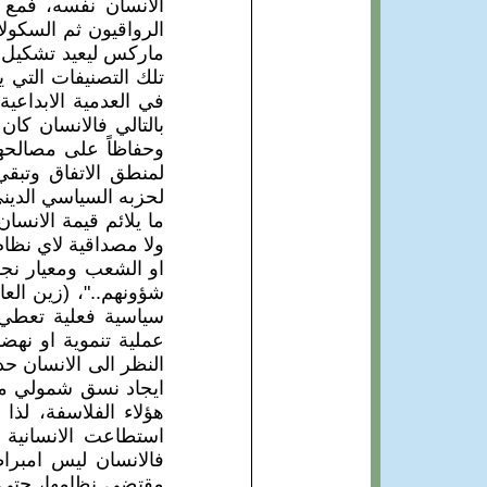
الانسان نفسه، فمع 
الرواقيون ثم السكولا
ماركس ليعيد تشكيل مل
تلك التصنيفات التي 
في العدمية الابداعي
بالتالي فالانسان كان
وحفاظاً على مصالحهم
لمنطق الاتفاق وتبقي
لحزبه السياسي الدين
ما يلائم قيمة الانسا
ولا مصداقية لاي نظام
او الشعب ومعيار نجا
شؤونهم.."، (زين العاب
سياسية فعلية تعطي ل
عملية تنموية او نهض
النظر الى الانسان حد
ايجاد نسق شمولي مغا
هؤلاء الفلاسفة، لذا 
استطاعت الانسانية ا
فالانسان ليس امبراط
مقتضى نظامها، حتى عن