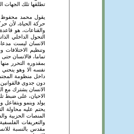
تطلقها تلك الجهات ال
يقول محمد محفوظ : 
حركة الحياة، لأن حرك
والقناعات، هو قاعدة 
التحول الداخلي الذا
الانسان ليست مدعاة 
وتنظيم الاختلافات
تماما، فالانسان حتى 
بمقدوره التحرر منها
نفسه الا وهو ينحني لل
داخل منظومة المجتمع
دون جدوى فالقوانين 
الانسان يشترك مع الح
الاحيان، على ضبط تلك
يولد وينمو ويتفاعل و
يحتم عليه محاولة الت
المنصات الحزبية والس
والتعريفات الفلسفية
مقدس بالنسبة للانسا