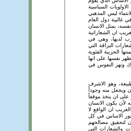
 الاساس الذي يقوم
الاولويات السياسية
انتماء ليس المذهبي
 غالبية دول العام
نفسه، يمثل الانسان
ريب ان الشعاراتية
زب لديها، وهي في
ارات البراقة التي
تها الحزبية الفئوية
ظهر نفسها على انها
رك وتهز النفوس في
طبيعة، وهو الاشرف
 ويجعل منه وجوداً
 على ان يتخذ موقفاً
ه لأن يكون الانسان
لغريب ان الواقع لا
محور الاساس في كل
ان لتحقيق مصالحهم
ات والشعارات التي