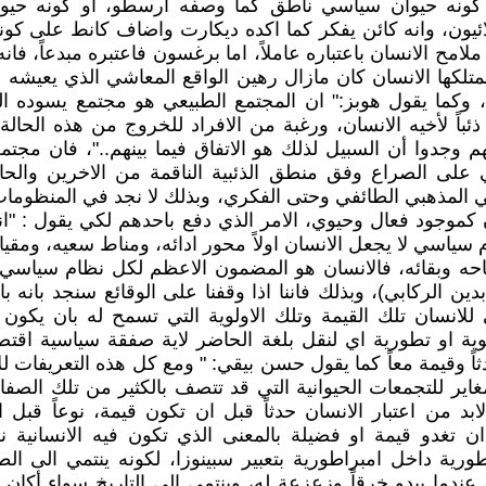
كونه حيوان سياسي ناطق كما وصفه ارسطو، او كونه حيوا
ئيون، وانه كائن يفكر كما اكده ديكارت واضاف كانط على كونه 
امح الانسان باعتباره عاملاً، اما برغسون فاعتبره مبدعاً، فا
يمتلكها الانسان كان مازال رهين الواقع المعاشي الذي يعيش
ة، وكما يقول هوبز:" ان المجتمع الطبيعي هو مجتمع يسوده 
 ذئباً لأخيه الانسان، ورغبة من الافراد للخروج من هذه الحال
 وجدوا أن السبيل لذلك هو الاتفاق فيما بينهم.."، فان مجت
 على الصراع وفق منطق الذئبية الناقمة من الاخرين والحاق
ي المذهبي الطائفي وحتى الفكري، وبذلك لا نجد في المنظومات
ن كموجود فعال وحيوي، الامر الذي دفع باحدهم لكي يقول : "انه
 سياسي لا يجعل الانسان اولاً محور ادائه، ومناط سعيه، ومقي
حه وبقائه، فالانسان هو المضمون الاعظم لكل نظام سياسي 
دين الركابي)، وبذلك فاننا اذا وقفنا على الوقائع سنجد بانه ب
لانسان تلك القيمة وتلك الاولوية التي تسمح له بان يكون 
وية او تطورية اي لنقل بلغة الحاضر لاية صفقة سياسية اقتص
ثاً وقيمة معاً كما يقول حسن بيقي: " ومع كل هذه التعريفات لل
ير للتجمعات الحيوانية التي قد تتصف بالكثير من تلك الصفا
لابد من اعتبار الانسان حدثاً قبل ان تكون قيمة، نوعاً قبل 
ن تغدو قيمة او فضيلة بالمعنى الذي تكون فيه الانسانية نقي
ورية داخل امبراطورية بتعبير سبينوزا، لكونه ينتمي الى ال
دما يبدو خرقاً وزعزعة له، وينتمي الى التاريخ سواء أكان صا