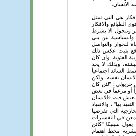
ه الانسان.
فكار هي التي تمثل
ى الطبائع والافكار
غير وتتحول الا بشرط
 والسياسية بين بني
ة للحوار والتواصل
اقع يثبت عكس ذلك
ية الفئوية، وان كان
يشته، وبذلك لا يجد
مط السائد اجتماعياً
لانسان نفسه، ولكن
 حريولي : "لئن كان
اً أو مرغماً في بعض
 يعيش فيه، فالانسان
يد بها" ، والانقياد
خارجية التي تفرضها
 يتمعن في التفسيرات
 يقول سينيكا "كائن
لبشرية محط اهتمام