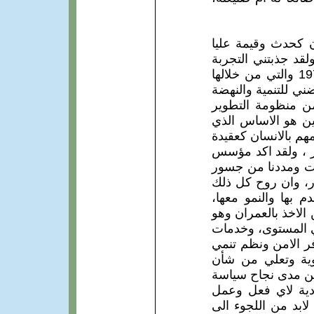
ن كحدث وقيمة عليا
ولقد جذبتني التجربة
التي اطلقتها دولة الامارات المتحدة تحت شعار الانسان قبل العمران، في عام 1971 والتي من خلالها
ني للتنمية والنهضة
ن منظومة التطوير
نين هو الاساس الذي
هم بالانسان كعقيدة
ر ، ولقد اكد مؤسس
ات ومددنا من جسور
رار، وان روح كل ذلك
م بها والنمو معها،
الاخذ بالعمران وهو
لي المستوى، وخدمات
ر الامن ونظم تنمي
ية وتعلي من شأن
عن مدى نجاح سياسة
ودية لاي فعل وعمل
لابد من اللجوء الى