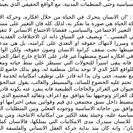
سياسية وحتى المنظمات المدنية، مع الواقع الحقيقي الذي يعيش
"ان الانسان يتحرك في الحياة من خلال افكاره، وحركة الا
ة الحياة هي صورة ما نفكر به، لذلك كله فان التغيير على مستو
التغيير الاجتماعي والسياسي، فقضايا الاجتماع الانساني لا تت
تي النفسي..." ويضيف في السياق ذاته ان الاختلافات العقدية
ومبررا لانتهاك حقوقه او التعدي على كرامته، بل هي مدعا
 وضبطها تحت سقف كرامة الانسان وصون حقوقه، ولكن الو
في افكاره اصبح مضطهداً غير قادر على الانتاج خارج اطار الحزب
 فانه يبقى اسيراً للتحولات التي تسيطر على نمط حياته ومع
واقع المُرّ الذي لا توجد بدائل منطقية له، وهو بذلك خاضع للن
 نفسه، حتى وان بدا انه قادر على توظيف امكانياته لخدمة ا
تحتم عليه الخضوع للسائد، والمسيطر والغالب، يقول عبدالحق
يوان في الغرائز والحاجات الطبيعية فانه ينفرد عنه بكونه قادر
 الغرائز وتوجيهها بما يتوافق مع اعراف وتقاليد المجتمع الذي
ينضبط داخل نسق مجتمعي ذي قيم وقوانين ينبغي احترامها او التق
وافق بين حاجاته الاساسية ووجوده الفعلي وبين المتطلبات ال
ياسية عليه، وحينئذ يفقد الكثير من امكانياته الانتاجية، ومن
 للانسان سيدرك مدى الامكانيات التي يمتلكها، فالانسان كما
ن"، وانه كان منذ بداية حركة العقل الانساني والفلسفة ا