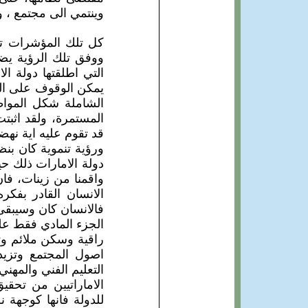
وينتمي الى مجتمع ، 
كل تلك المؤشرات تف
ووفق تلك الرؤية يضع 
يمكن الوقوف على الر
الشاملة شكل المواط
المستمرة، ولقد اثبتت
قد تقوم عليه اية نهض
ورؤية تنموية كان بن
دولة الامارات ذلك 
واقمنا من زينات، فان
الانسان القادر بفكره
فالانسان كان وسيبقى 
الجزء المادي فقط عل
راقية وسكن ملائم و
اصول المجتمع وتزي
التعليم الفني والمه
الاماراتيين من تحقي
للدولة فانها كوجهة ن