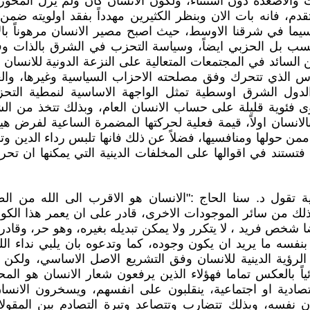
والاصعدة دون استثناء، ولكون الانسان كان ولم يزل المحور
دم، فانه بات الان وبنظر الكثيرين مهدداً بفقد اولويته ضمن 
سيما في شرقنا الاوسط، حيث اصبح مصير الانسان مرهوناً بال
سب بل الحزبي ايضاً، وسياسة التحزب في الشرق بالذات وفي
السائد في المجتمعات المتعالية على النزعة الدونية للانسان 
س الذي تتحرك وفق مصلحته الاحزاب السياسية وغيرها، والغ
دول الشرق اوسطية تمثل الواجهة الاساسية لنمطية التح
فئوية قليلة على حساب الانسان العام، وبذلك تتخذ من الشع
لانسان اولاً، قيمة فعلية لحركتها المضمرة الساعية لفرض هيمن
ممن حولها ومنافسيها، فضلاً عن ذلك فانها تلبس رداء الدين وت
تستند في اقوالها على المخلفات الدينية التي يمكنها ان تح
ة تقول د. سنا الحاج :"الانسان هو الاقرب الى الله من ال
ك من سائر الموجودات الاخرى، قادر على ان يعمر هذا الكون
ضا شخص فريد ، لا يتكرر ولا يمكن تبديله بغيره، وهو حر، وقادر
بنفسه ما يريد ان يكون وجوده، كما وتدعوه بان يلبي نداء الل
 الرؤية الدينية للانسان وفق التشريع الاصل الاساسي، ولكن ا
ياً بالعكس تماما فهؤلاء الذين يرفعون شعار الانسان هو ال
تصادية او اجتماعية، ينقلبون على انفسهم، ويسخرون الانس
سان نفسه، وبذلك تتضارب وتتصاعد وتيرة التصادم بين المقول