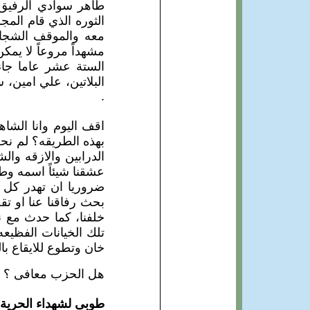
طاهر سوادي الرفيق 
الثوره الذي قام المج
معه والموقف الشجاع 
مشهداً مروعاً لا يمك
الستة عشر عاما جاء
البلاتين، علي امين،
.
اقف اليوم وانا الشا
بهذه الطريقه؟ لم نحظ
الدرابين والازقه وال
عشقنا شيئاً اسمه وطن
ضروريا ان تهدر كل 
بحث رفاقنا عنا او تقصو
خلفنا، كما حدث مع نض
تلك الخيانات الفظيع
خان وتطوع للايقاع ب
هل الحزب معافى ؟ قد
طوبى لشهداء الحرية، 