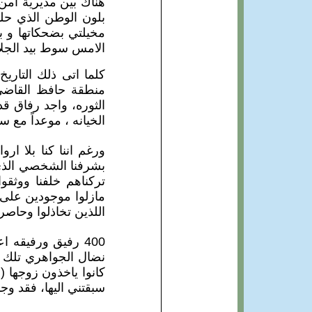
هناك بين مديرية امن 
بلون الوطن الذي حلمن
مخيلتي بضحكاتها و بد
الامس سوط بيد الجل
منطقة حافظ القاضي 
الثوره، واجد رفاق ق
الخيانه ، موعداً مع س
ورغم اننا كنا بلا ار
بشرفنا الشخصي الذي 
تركناهم خلفنا ووثقو
مازلوا موجودين على قي
اللذين تخاذلوا وحاصر
400 رفيق ورفيقه 
نضال الجواهري تلك ا
كانوا ياخذون زوجها (
سبقتني اليها، فقد وج