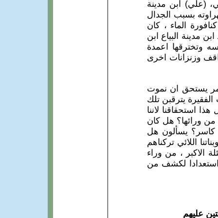
 (علي) ابن مدينة
هراوته بسبب الجدال
افورة الماء ، كان
ن مدينة البياع ابن
ه وتخترقها اعمدة
اقف وزنزانات اخرى
لامر يستحق ان نموت
 الفقيرة يترقبن تلك
ذا استحقاقنا لاننا
 من ورائها؟ هل كان
 كاسر؟ يسألون هل
ناتنا اللائي تركناهم
ة الاكبر ، من وراء
 استعدادا لكشف من
تين عليهم