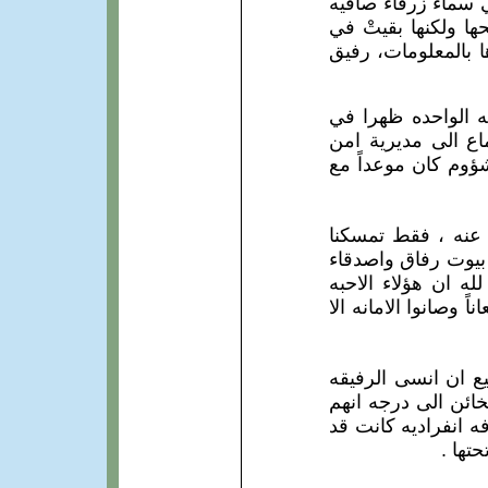
ي سماء زرقاء صافيه
ها ولكنها بقيتْ في
ا بالمعلومات، رفيق
مشؤوم، موعد الاجتماع الحزبي في 17 / 1 / 1981 الساعه الواحده ظهرا في
اع الى مديرية امن
شؤوم كان موعداً مع
فع عنه ، فقط تمسكنا
 بيوت رفاق واصدقاء
له ان هؤلاء الاحبه
ً وصانوا الامانه الا
يع ان انسى الرفيقه
ائن الى درجه انهم
ه انفراديه كانت قد
تها .