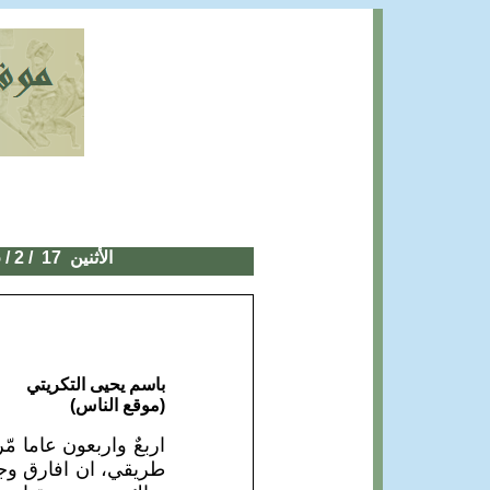
الأثنين 1
7
/ 2 / 2025
باسم يحيى التكريتي
(موقع الناس)
اربعٌ واربعون عاما 
طريقي، ان افارق وجو