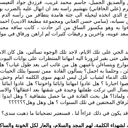
والصديق الجميل، جاسم محمد غريب، فرزدق جواد التعيسي،
رم (علي الخاقاني) بتهشيم راسه بعد ان انهال عليه بالضرب ب
الذي اتخذه ليحيله الى جثة هامدة يتطافر من رأسه الدم كن
ن نسيانه، (سامي حسن العتابي ومجموعة مطبعة الاديب) احمد اب
وا به وهو مكسور الساق من اثر حادث ، كانت ساقه مجبس
 سعد عوينه، واخرين و رفيقات كثيرات لم اراهن ورفاق في مو
هد الحي على تلك الايام، لاجد تلك الوجوه تسألني، هل كان ا
ى حتى بقبر لتزورنا اليه امهاتنا المنتظرات على بوابات البيوت
شوارع ويتساءلن بأعينهن هل من غائب اتى بعد طول غياب؟ هل ه
 ، وحلمنا به اجمل؟ يسألون القادة ممن تسببوا بتلك الخيبات
تلك الدماء لشباب عُزل ليس لديهم سوى الكلمه امام وحش
ا اخبارنا ؟ هل عادوا امهاتنا وابائنا واخوتنا؟ هل عادوا ابنائنا وب
ال التي تركت طفلتها وحيدة في شقتها بعد اعتقالها؟ والاسئل
ه ولماذا؟ هل بحث القادة في ما حصل بشفافية ؟ وهل ابدوا
الرفاق المختفين في تلك السنوات ؟ هل وهل وهل؟؟؟؟؟؟
 يكون في ذلك عزاءاً لنا ، فسنعتبر تضحياتنا ما ذهبت سدى؟
لشهداء الكلمة، لهم المجد والسلام، والعار لكل الخونة والساك