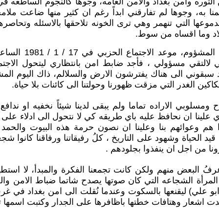
الثوره وامن بغداد والامن العامه، وجوها كالنجوم الساطعه ف
ا به، وجوها لم تفارقني ابداً رغم ان كثير منها ضاعت ملامح
موعها التي تنهمر وهي ترى الخونه تلاحقها بالاسئله وتحاصره
اد وما اقساه من سوط.
كلما اتى ذلك التاريخ ال
لالتقي مسؤولي ، فأجد ضابط امن بانتظاري ليتحول الاجتم
د سبقوني الى هناك يفترشون الارض والسلالم، ذاك اليوم الم
كاكين الغدر التي مزقت ظهورنا وحولتنا الى كائنات بلا حياة.
واح ومسلوبي الاراده تماما ولم يبقى لدينا شيئاً نخفيه او ندا
علينا ان نحافظ عليه باي طريقه كي لا نتحول الى ادلاء على
ا هم وعوائهم بنا وعلينا ان نصون حرمة هذه البيوت والحمد ل
د الحياة وشهود على التاريخ ، كلُ رفيقاتنا ورفاقنا كانوا شجعانا
ونا من اجل ان ينفذوا بجلودهم .
اعرفُ البعض منهم ولكن كانت تجمعنا الفكرة والمبدأ، لا استط
لمرأة الشجاعه التي كان صوتها يصدح شاتما ضباط الامن والخ
ابو علي) ليقنعها بالسكوت وعندما نُقلت الى امن بغداد في غرف
دت اشعار وهتافات خطتها باظافرها على الجدار وكتبت اسمها تح