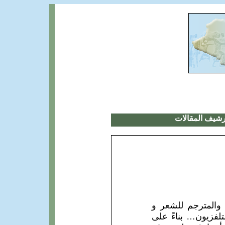
رشيف المقالات
والمترجم للشعر و
تلفزيون… بناءً على