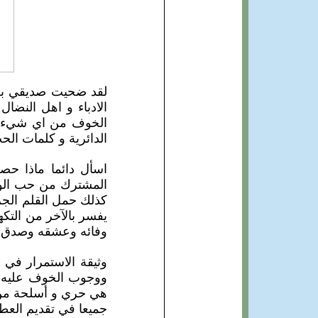
لقد ضحيت صديقي بعم
الادباء و اهل النضا
الخوف من اي شيء مق
الدائرية و كلمات ال
اسأل دائما ماذا حصل
المشترك من حب الوط
كذلك حمل القلم الجر
يفسر بالآخر من التكه
وفائه وعشقه وصدق
وثيقة الاستمرار في 
ووجوب الخوف عليه ود
هي حري و أسلحة من نو
جميعا في تقديم العط