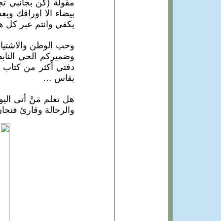
مقولة (كن بجانبي تج
بيضاء الا اوراقك وب
يكفي وانتم عبر كل هذ
وحب الوطن والاشتياق
وضميركم الحي النابض
دفتي أكثر من كتاب ج
يقاس …
هل تعلم مَنْ أتى الي
والرحالة وقارئ فنجا