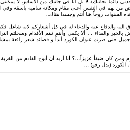
دني دائما بجانبك)..لا بل أنا في جانبك من الأساس لا يمكنن
عض من لهم في النفس أعلى مقام ومكانة سامية باسقة وفي ال
ه السنوات روحاً هنا أنتم وجسدا هناك..
 اليه والدفاع عنه والدعاء له في كل أشعاركم لانه شاغل فك
 بالخير والفداء … ألا يكفي وأنتم ثبتم الأقدام وسجلتم الت
ميل حتى صرتم عنوان الكورد أبداً و قصائد شعر رائعة بمشاع
وم ومن كان ضيفاً عزيزاً…؟ أنا أريد أن أبوح القادم من الغرب
ن الكورد (بدل رفو) …