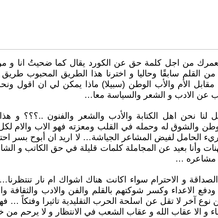
رك من اجل كلمة حق عن الكورد يقال كما ضحيتُ انا و من 
ل من القلم سابقًا وحاليا و اخترنا هذا الطريق المحبوب طر
ابل الأم والأب الوطن (سبيلا) ماذا يمكن لي ان اقول ونح
حب عن الادب و الشعر والسياسة معا…
 لنا نحن اهل الكتابة والأدب والشعر والفنون ..؟؟؟ و هذا 
ن والشوق له وحمله في القلب ومعزته فهو الاب والام لكل
يء الحامل لفيض المشاعر الجياشة… لا اريد ان أبوح بسر احت
نات وأنا بعيد عن المجاملة كلمات قليلة في حق الكاتب و الشاع
 مشاعره …
الصداقة و الاحترام سواء اكانت هناك اشواك ام نار تنتظر
فع الاعداء وكسر شوكتهم بالقلم والفن والادب والثقافة وال
ع آخر لا تقل عن اسلحة الحرب التقليدية تاثيرا وفتكاً … فه
اء و الا عقاب الله و عقاب الشعب في الانتظار و لا يرحم من