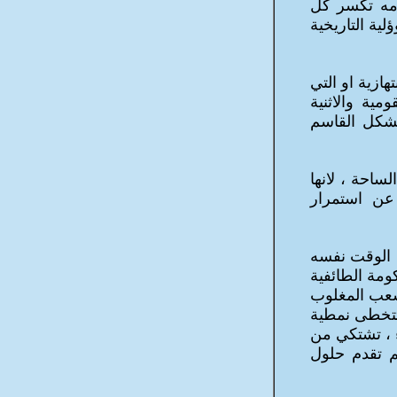
امه تكسر كل
ة التاريخية
هازية او التي
ية والاثنية
يشكل القاسم
ساحة ، لانها
عن استمرار
الوقت نفسه
ومة الطائفية
لشعب المغلوب
تتخطى نمطية
ء ، تشتكي من
م تقدم حلول