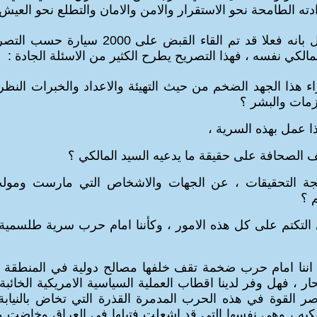
ته الطامحة نحو الاستقرار والامن والامان والتطلع نحو العيش ب
بانه فعلا قد تم القاء القبض على 200
0
سيار
ة
حسب التصري
مالكي نفسه ، فهذا التصريح يطرح الكثير من الاسئلة الجادة :
 هذا الجهد الضخم من حيث التهيئة والاعداد والخبرات النظري
لزمات والبشر ؟
ا عمل بهذه السرية ،
ف الصحافة على حقيقة ما يدعيه السيد المالكي ؟
جة التحقيقات ، عن الجهات والاشخاص التي مارست ومولت
 ؟
 التكتم على كل هذه الامور ، وكأننا امام حرب سرية طلسمية م
 اننا امام حرب ضخمة تقف خلفها مصالح دولية في المنطقة ول
ر ، فهل وفر لدينا اقطاب العملية السياسية الامريكية الخائب
ر القوة في هذه الحرب المدمرة القذرة التي تخاض بالنيابة 
كيه ،
وهي نفسها التي قد اشعلت فتيلها في العراق وخاضت و