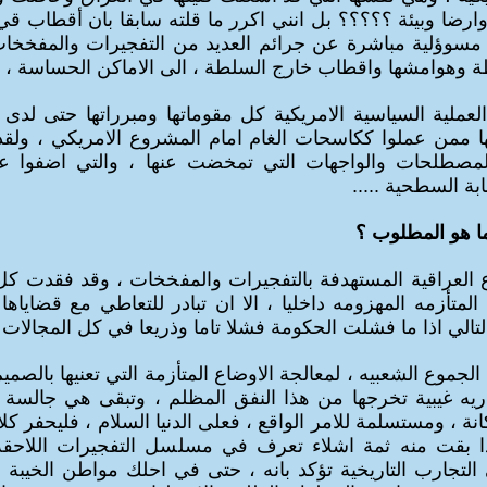
ارضا وبيئة ؟؟؟؟؟ بل انني اكرر ما قلته سابقا بان أقطاب 
مسوؤلية مباشرة عن جرائم العديد من التفجيرات والمفخخات 
 وهوامشها واقطاب خارج السلطة ، الى الاماكن الحساسة ، 
عملية السياسية الامريكية كل مقوماتها ومبرر
ا
تها حتى لدى 
ا ممن عملوا ككاسحات الغام امام المشروع الامريكي ، و
مصطلحات والواجهات التي تمخضت عنها ، والتي اضفوا عل
بة السطحية .....
ا هو المطلوب ؟
 العراقية المستهدفة بالتفجيرات والمفخخات ، وقد فقدت كل
المتأزمه المهزومه داخليا ، الا ان تبادر للتعاطي مع قضاياها
تالي اذا ما فشلت الحكومة فشلا تاما و
ذر
يعا في كل المجالات .
الجموع الشعبيه ، لمعالجة الاوضاع المتأزمة التي
تعنيها
بالصميم
ريه غيبية تخرجها من هذا النفق المظلم ، وتبقى هي جالسة 
نة ، ومستسلمة للامر الواقع ، فعلى الدنيا السلام ، فليحفر كل
ذا بقت منه ثمة اشلاء تعرف في مسلسل التفجيرات اللاحق
تجارب التاريخية تؤكد بانه ، حتى في احلك مواطن الخيبة و