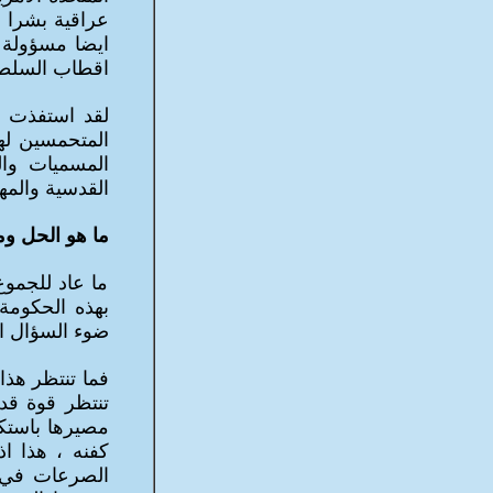
عراقية بشرا و
ايضا مسؤولة 
اقطاب السلطة
لقد استفذت ال
المتحمسين له
ا
لمسميا
ت وال
القدسية والمها
ما هو الحل وم
ما عاد للجموع
بهذه الحكومة 
ضوء السؤال ال
فما تنتظر هذا 
تنتظر قوة قد
مصيرها باستكا
كفنه ، هذا ا
الصرعات في ال