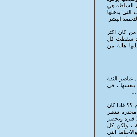
قي السلطه هي
التي يدخلها
لتحصد البشر
من كان ا
كثر
لقد سقطت كل
يها هالة من
 عناصر الثقة
 بنفسها ، في
..
 ؟؟ فاذا كان
مخدرة تنتظر
ا قبره ويحضر
ة ، ولكن كل
الاحباط التي