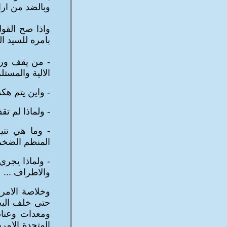
وبالضد من اراد
واذا صح القول 
بامره للسيد ال
-
من يقف وراء
الالية والمست
-
واين يتم هكذ
-
ولماذا لم تق
-
وما هي نتي
المنظم الضخم
-
ولماذا يجري
والاطراف ...
وخلاصة الامر
حتى خلف البحا
ومعدات وعناص
المتحدة الامري