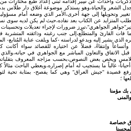
ذكريات وأحداث عن سِير إقدامه تبني إعداد طبع مختارات م
"و"جدل الشعر والحياة،وهو يستذكر موضوعة أغلاق دار طلّاس ب
 تغيير وتحويلها إلى جهة أخرى،الأمر الذي وضعه أمام مسؤول
طلب المتزايد عن الكتاب بعد نفاده،حيث لم يكن لديه سوى نس
أثير"جواهر الجواهري"،تبرز ضرورات لإجراء تعديلات وتحسينات
ما فات القارئ والمتطلّع،إلى جنب رغبته وذائقته المتشربة ف
 الذي يشير إليه ويدعو لدراسته -كما ويلفت عناية المُتابع- ال
 وأتساعاً وإنتقاءً، فضلاً عن اختياره للقصائد سواء أكانت
 الاتفاق والتعاون المباشر مع الجواهري في حياته،والذي 
لامس ويخص بعض النصوص،بحسب مزاجه المعروف بتقلباته،
حياناً- غالباً ما يستجيب له أمام إصراره،ويعطي الباحث مثالاً
بك مؤمنا
والمنى
اق خصاصة
لمحسنا