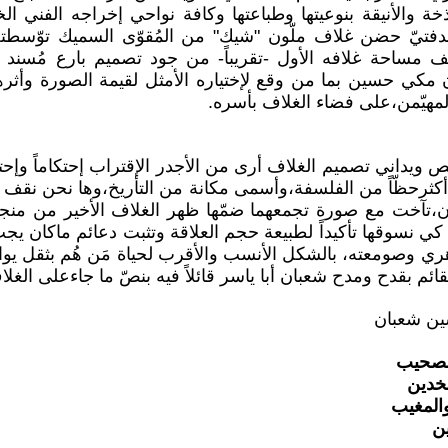
خة والأنيقة بنوعيتها وطباعتها وكافة نواحي إخراجه الفني 
 بدفتيّ حضن غلاف ملّون "شيك" من المُقوّى السميك توّسطت
مساحة غلافه الأول -تقريباً- من جود تصميم بارع مُسند 
ن مكي حسين بما من وقع لإختياره الأمثل لقيمة الصورة وأثر
لمهيّمن،على فضاء الغلاف بأسره.
ص ويداني تصميم الغلاف أرى من الأجدر الإقتراب إحتكاماً وإحتم
أكثرحظّاً من الفلسفة،وأسمى مكانة من التأريخ،وها نحن نقف عن
،تآخت مع صورة تجمعهما ضمّها ظهر الغلاف الأخير من منجز
 كي نسوقها تأكيداً لطبيعة حجم العلاقة وتثبت دعائم ماكان يج
ي وصومعته، بالشكل الأنسب والأقرب لحياة مَن هُم بثقل يواز
ائم بقدح ومدح شعبان أبا ياسر قائلاً فيه بنصّ ما جاءعلى الغلا
ين شعبان
الصحيب
لخدين
المغيب
ين