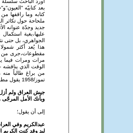
أورد الباحث سلسلة 
بعد كتابيّه "العيون
كتابه وما راقفها من
ملحاحة حول تكاثر ال
جديد وجدّة عنوانه ال
عليها،بغية استكمال 
الجواهري، بل حتى نثره
هذا يُعد أكثر شمولا
مقطوعات،جرى من قبل
مرات ومرات فيما ي
الوقت الذي يناقشه -أ
تموز/1958 يقول مطلعها ؛
جيش العراق ولم أزل 
وبأنك الأمل المرجّى 
إلى أن يقول؛
عبدالكريم وفي العر
ليدٍ وقد كنت الكريم ا