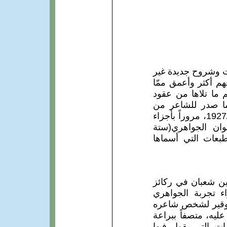
ات وشروح جديدة غير
م أكثر وأعمق ممّا
 ما تلاها من عقود
ع ما صدر للشاعر من
مجموعات و دواوين من "حلبة الأدب" وهي معارضات لشعراء مشهورين نُشر عام/1927، مروراً بأجزاء
وان الجواهري(ستة
 الطبعات التي أسماها
سين شعبان في ركائز
اء تجربة الجواهري
التوقير لشخص شاعره
عليه، متصفاً ببراعة
مات التي يقول فيها