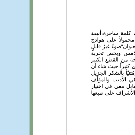
كلمة ساحرة،أنيقة
محمولاً على هوادج
ان"ضوءٌ غيرُ قابلٍ
 يلامس ويخص تجربة
ت كتابه الأول "الجواهري في العيون من أشعاره" بـ 696 صفحة من القطع الكبير
جب-حينها- الجواهري كثيراً،حيث شاء أن
يّاً بالشكر الجزيل
ي الأديب والمؤلّف
قابل معي في اختيار
 الأشراف على طبعها