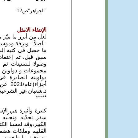
"الجواهر"ص12
الإنتقاء الامثل
لعل من أبرز ما ميّز 
- أصلاً - وبرقة ومو
ما حصل في كتبه الس
سبق قبل، ثم إعتماد 
وصولا للستينات ثم ال
دواوينه الصادرة ف
أجزاء
د.شعبان غير الشرعية 
*****
كثيرة وأثيرة هي الإس
سِفر تحدّيه وتجلّيه
الكبير،وقد لمسنا الك
المُلهم وملكات هضم م
وصدقية ما تلخصه عنف