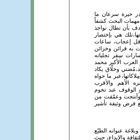
در حيرة سرعان ما
مهمات البحث كشفاً
صادف بأن تطال نواجذ
نها،تلك هي بإختصار
فل إعجاب، ساعات
ت به قرائن وخزائن
ارات سِفر تجلياته
ر العرب الأكبر محمد
ُضني وخلّاق يكاد
كاتها،عبر ما حواه
ه الأهم والأقرب
و الوقوف عند تخوم
وأنتجت وعمّقت من
قع فرض وثيقة تأشير
لاغة عنوانه الطيّع
ر سعاد الصباح للثقافة والإبداع، حيث