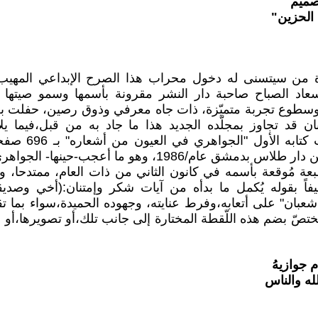
صميم
الحزين"
 من سيتسنى له دخول محراب هذا الصرح الإبداعي المهيب 
عاد الصباح صاحبة دار النشر مقرونة بأسمها وسمو صيتها 
وسطوع تجربة متميّزة، ذات جاه معرفي وذوق رصين، حفلت بعنو
ان قد تجاوز بمجلّده الجديد هذا ما جاد به من قبل،فيما
الجواهري عبر بوّابا
الصادر بحلّة جميلة عن دار طلاس بدمشق عام/1986، وهو ما أع
 مُوقعة بأسمه في كانون الثاني من ذات العام، ممتدحا، ومُثن
يفاً بقوله يُكمل ما بدأه من آيات شكر وإمتنان:(أخي وصديق
شعبان" على أتعابه،وفرط عنايته، وجهوده الحميدة،سواء بما ت
يختصّ بضم هذه اللّقطة المختارة إلى جانب تلك،أو تصويرها،أو
م جوازيهُ
لله والناس