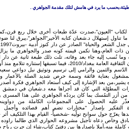
حطيئة،بحسب ما يرد في هامش لتلك مقدمة الجواهري .
لكتاب "العيون"،صدرت عدّة طبعات أخرى خلال ربع قرن،كما يت
ناول إستهلال د.شعبان كتابه الأخير"الجواهر"،يبرق لنا ضوء
ك
وليو من ذات العام،وهنا تكمن قيمته كونه صدر والجواهري ما يزا
وثالثة عن دار الشؤون الثقافية العامة ببغداد/2010، فيما تسبقها
الدّسم والثمين والرامي إلى ترسيم وتوثيق نبل دواعي سعيه 
المشغول بعناية فائقة وسمة حرص شديد الصلة بالأعمار ون
ه يشير،من بعد الإشارة إلى كيف أستعاد الجواهري فكرة أصد
دُ من أزر التمُسك بما كان يرددّه الجواهري على هذا المسرى و
تعذّر عليه الحصول على المجموعات الكاملة من دواوين
فكرة التفكير بإصدار "مختارات تضم أهم قصائده وأجمل 
ر"ص11،ثم بعدها يعرّج حول سوانح تولّيه -شخصياًّ- القيام بهذا التلكيف
ادق وخاص دعاه تأجيل مشروعه الحواري الذي طالما راوده مر
ملة منه،آملا بإصدارها بين دفتيّ كتاب،شاء إن جرت رياح 