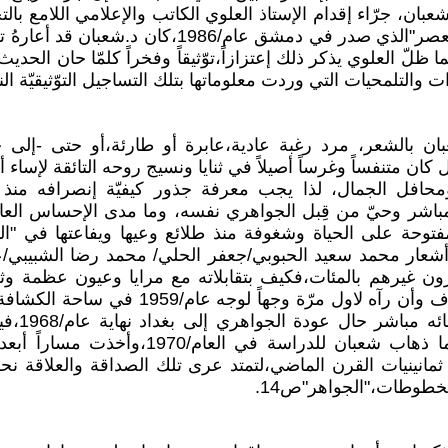
عبان، جرّاء إقدام الإستاذ العلوي الكاتب والإعلامي اللامع با
"الجواهري ،،ديوان العصر"الذي صدر في دمشق عام/1986،ك
 فيما ظلّ العلوي يذكر ذلك إعتزازاً،توّثيقاً وفخراً كلمّا حان الحد
ت والتلمحيات التي وردت معلوماتها بتلك التساجيل التوّثيقيّة الن
 بالشعر، مرد رغبة عادية،عابرة أو طارئة،أو حتى -إلى حد
كان متنفساً وغرساً أصيلاً في ثنايا ونسيج روحه التائقة لإسا
حافل الجمال، لذا يجب معرفة جذور كيفيّة إنصرافه منذ ذ
باشر وحيّ من قِبل الجواهري نفسه، وما مدى الإحساس العا
فتوحة على الحياة وشغوفة منذ طلائع وعيها ويفاعتها في "ا
 أشعار محمد سعيد الحبوبي/جعفر الحلي/ محمد رضا الشبيبي
ون غيرهم بالمئات،فكيف بتقابلاته مع مرايا وعيون عظمة و
الأكبر الذي كان تصادف وأن رآه لاول مرّة وجهاً ل
كانون،ثم بع
-أكثر- في براغ عندما ذهاب شعبان للدراسة في 
نينيات القرن الماضي،لتمتد عرى تلك الصداقة والعلاقة نحو
طوطات،"الجواهر"ص14.