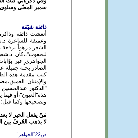
وفي ذكرياتي كنت ال
سمير المعنّى وسلوى 
ذائقة شيّقة
أنعشت ذائقة وذاكرة
وعميقة للشاعرة د.س
الشعر مزهواً برفعة 
للخفوت".،كان د.شعب
كتب مقدمة هذه الطبعة
والإمتنان العميق،مض
"الدكتور عبدالحسين 
هذه"العيون"،أو فيما 
وتصحيحها وكما قيل:
مَنْ يفعل الخير لا يعد
لا يذهب العُرفُ بين ا
ص22"الجواهر"