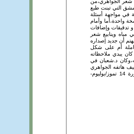
ن شعر الجواهري،من
دمشق التي تبنت طبع
ية في مواجهة أسئلة
خة واحدة،أما وأمام
 و تدقيقات وإضافات
ي مياه وينابيع شعر
مهتم أن جديد إصداره
 كاملة أم على شكل
كان يبدي ملاحظاته
وكان د.شعبان في
 كيف هاتفه الجواهري
من براغ طالباً منه رفع قصيدة "جيش العراق" وهي كما يفصح- بمثابة تحية لثورة 14 تموز/يوليوم-