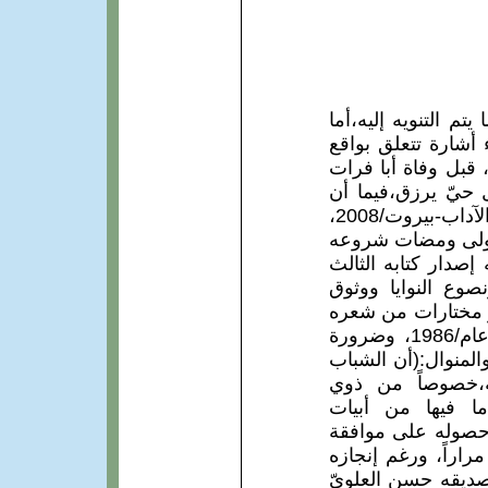
م التنويه إليه،أما
 أشارة تتعلق بواقع
تابه الثاني"الجواهري جدل الشعر والحياة" الصادر عن دار كنوز أدبية -بيروت1997، قبل وفاة أبا فرات
ل حيّ يرزق،فيما أن
الكثير مما صدره عنه وما نُسب إليه جاء بعد وفاته، تلت ذلك طبعة ثانية عن دار الآداب-بيروت/2008،
 إستناره تتلامع منذ أولى ومضات شروعه
إصدار كتابه الثالث
صوع النوايا ووثوق
ر مختارات من شعره
من خلال تلك الحوارات المطوّلة التي كان قد أجراها معه د.شعبان في دمشق عام/1986، وضرورة
المنوال:(أن الشباب
ه،خصوصاً من ذوي
ما فيها من أبيات
 أثر حصوله على موافقة
اراً، ورغم إنجازه
صديقه حسن العلويّ