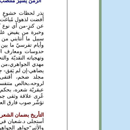
"الزمنُ يسيرُ منتصبَ 
نِذر لحظات خشوعٍ ش
أفضت لذهول مُباغت و
عن كنزٍ-من أي نوع كا
وخبرة من يفيض علماً 
سبيل ما أنتابني م
وأيام تفرسيّ ما بي
حدوسات ومعارف المف
وتهجياته النقديّة وا
مهدي الجواهري،من 
يضاهي-إن لم يَفق- ج
مجلد ضخم، أقتفى 
لروحه،بخالص متنفسا
عبقريّة شعره، بحكم
عُرى علاقة وثقى جمع
تؤشّر صوب فارق العم
التأريخ بضمان الشعر
أستجلى د.شعبان في مه