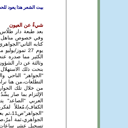
بيت الشعر هذا يعود لل
شيءٌ عن العيون
بعد طبعة دار طلّاس 
وفي خصوص مناهل ما ت
يوم 27 تموز/ي
بنحت ذلك الاستهلال 
"الجواهر" الناحي و
التطلعات،من هنا نرا
الإلتزام بما صار يشّ
العربي "الصاعد" ي
الكفاف)،مُعللاً ل
"الجواه
الجواهري،ثمة أمرٌ،ص
تسجيل عشر ساعات كا