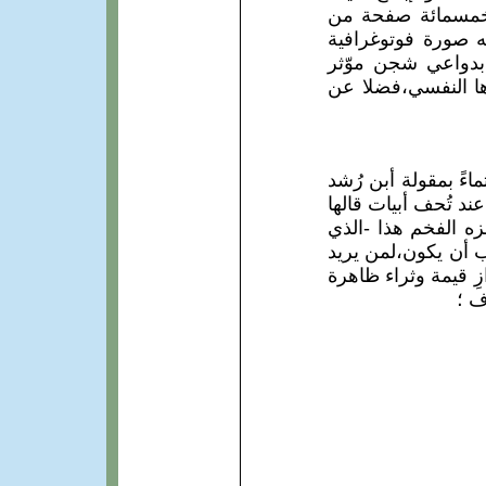
الخمسمائة صفحة من
ه صورة فوتوغرافية
بدواعي شجن موّثر
ها النفسي،فضلا عن
اءً بمقولة أبن رُشد
د تُحف أبيات قالها
ه الفخم هذا -الذي
ب أن يكون،لمن يريد
ِ قيمة وثراء ظاهرة
ف ؛