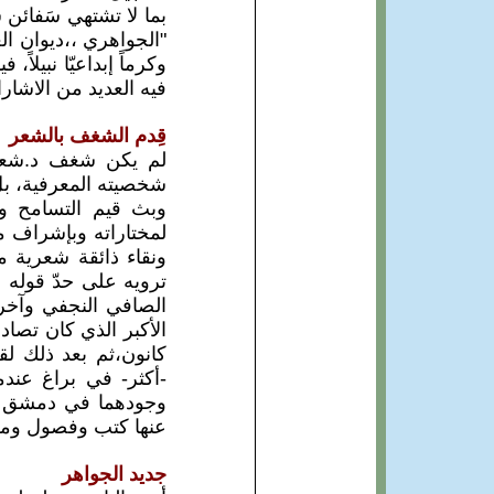
بما لا تشتهي سَفائن ش
وكرماً إبداعيّا نبيلاً،
فيه العديد من الاشارا
قِدم الشغف بالشعر
لم يكن شغف د.شعبان
شخصيته المعرفية، بل 
وبث قيم التسامح وم
لمختاراته وبإشراف م
ونقاء ذائقة شعرية م
ترويه على حدّ قوله
الصافي النجفي وآخر
وجودهما في دمشق ثما
عنها كتب وفصول ومخ
جديد الجواهر