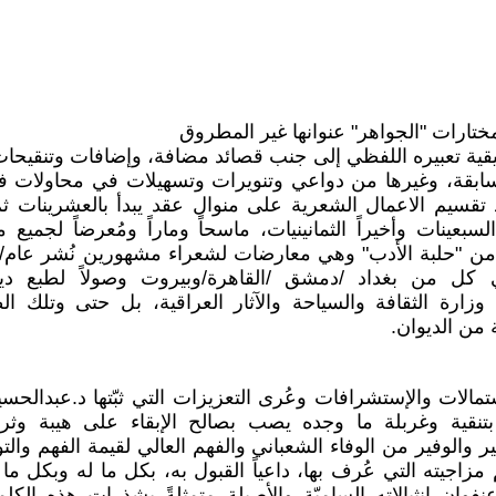
مختارات "الجواهر" عنوانها غير المطروق
سيقية تعبيره اللفظي إلى جنب قصائد مضافة، وإضافات وتنقيح
ابقة، وغيرها من دواعي وتنويرات وتسهيلات في محاولات فه
تقسيم الاعمال الشعرية على منوال عقد يبدأ بالعشرينات ثم
سبعينات وأخيراً الثمانينيات، ماسحاً وماراً ومُعرضاً لجمي
ي كل من بغداد /دمشق /القاهرة/وبيروت وصولاً لطبع دي
)عام/2021 عن وزارة الثقافة والسياحة والآثار العراقية، بل حتى وتلك
من الديوان.
تمالات والإستشرافات وعُرى التعزيزات التي ثبّتها د.عبدالح
 بتنقية وغربلة ما وجده يصب بصالح الإبقاء على هيبة وثر
ثير والوفير من الوفاء الشعباني والفهم العالي لقيمة الفهم و
زاجيته التي عُرف بها، داعياً القبول به، بكل ما له وبكل ما 
وان إنثيالاته الساميّة والأصيلة متمثلةً بشذرات هذه الكل