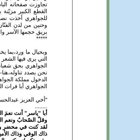
تجاوزت صفحاته الباذ
القطع الكبير مزيّنة
للجواهري أخذت نصف 
وحنين من لدن الفنّا
بريق حجمها الآسر وا
*****
وبحيال ما ورد،بما يخ
التي يرى فيها الشعر 
الجواهري بحق شعبان
نحن بصدد تناوله،هنا-
الدخول مملكة الجواهر
الجواهري أبا فرات الق
"أخي العزيز عبدالحس
........
أبا "ياسر" أنت نعمَ 
وقلّ الصّحابُ ونعم ا
لقد كنت في محضر و
ذاك الوفي وذاك الأم