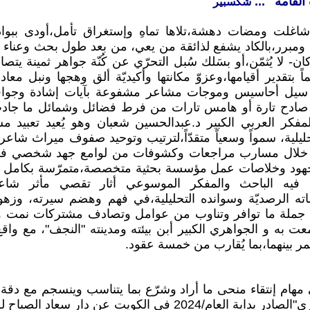
القامة" ...
شكسبير
اغلت ومضات دهشة،تلاها تماهِ وإستغراق تأمل،أودى ببوا
مبرر،بالكاد يشفع لذائقة من يعي، من بعد طول بحث وعناء 
ن- لا يُثمّن،أو بسَلك سُبل التحرّي عن كُنّة جواهر ثمينة يت
بتقدير أقيامها،وعزوّ مكانتها وأكيديّة ألق وهجها ونبل معاد
ن سيل أحاسيس وموجات مشاعر مشفوعة بآيات إشادة وجوا
ن صادح تارة أو هامس تارات من فرط فضائل وشمائل ما جاد
كر العربي الكبير د.عبدالحسين شعبان وهو يُعيد تعبيد مس
لتحليلية، سمواً وسعياً متقدّاً،لترتيب وتوحيد صفوف ميراث شاع
خلال مسارب مراجعات وكشوفات من لوامع جهد شخصي فذ،م
هود وخلاصات عمل مؤسسة بحثية متخصصة،متمرّسة بكامل مِلا
فيه الباحث والمفكر الموسوعي أثار تقصي مأثر شاعر
ته الرصديّة وسوانده التحليلية،في فهم وهضم سيرته، وزه
 جملة ما توافر وتناوب من عوامل وتصادف مشتركات نمت 
ت به و الجواهري الكبير أبن بيئته ومدينته "النجف"، مع وا
ر بينهما،بما يُقارب من خمسة عقود.
ام إنتقاء منحى ما أراد وشرّع بما يتناسب وينسجم مع دقة وب
والأثير"جواهر الجواهري"الصادر بداية العام/2024 في الكويت عن دا