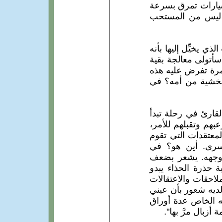
وسيارات تمرق بسرعة
ن. ليس من المستحب
ي يخيِّل إليها بأنه
 سأتولى معالجة بقية
لمرة تفرض عليه هذه
الخشية من أمه؟ في
القارئ في رحلة تبدأ
هم وتقبلهم للأمر،
لمعتقدات التي تقوم
يسرى. أين هو؟ في
 وجهه. يشعر بضعف
حذرة الحذاء يبدو
ملاحقات والاعتقالات
ديه شعور بأن عيني
ه الخاص عدة أوراق
أزبال مرَّ بها".