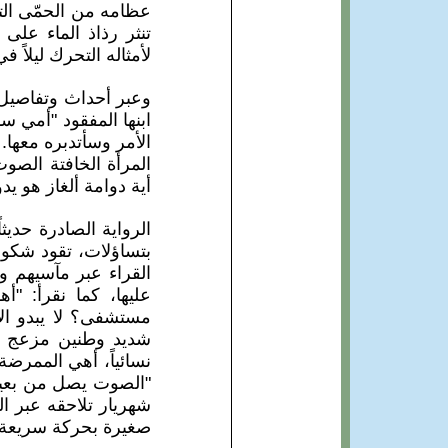
عظامه من الحمّى الت
تنثر رذاذ الماء عل
لأمثاله التحرك ليلاً 
وعبر أحداث وتفاصيل تش
ابنها المفقود "أمي س
الأمر وسأتدبره معها
المرأة الخافتة الصو
أية دوامة ألغاز هو يدو
الرواية الصادرة حديث
بتساؤلات، تقود شكوك
القراء عبر مآسيهم وا
عليها، كما نقرأ: "
مستشفى؟ لا يبدو ا
شديد وطنين مزعج في
نسائياً، أهي الممرضة
"الصوت يصل من بعيد،
شهريار تلاحقه عبر ا
صغيرة بحركة سريعة تدر