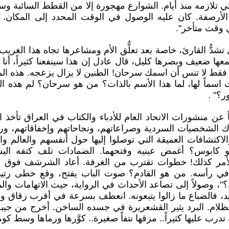
ي تلازمه منذ أيام. الشوارع مهجورة إلا من القطط السائبة 
ى الأرصفة. كان عليه الوصول في الوقت المحدد إلى المكا
في وقت متأخر".
دُّ القارئ، خاصة بعد تعلُّق الأم ومشاعرها تجاه هذا الغريب الذ
معها ضعيف وبصرها كليل، قال عادل إن هذا سينفعنا كثيراً، أنا
. فقط لا تنس أن اسمك سرحان! الطنين لا يزال يزعجه. هذه ا
ت اسماً لها، لما هذا الأسم بالذات؟ من هو سرحان؟ لم هذه 
ر؟" .
اً عن منشورات الاتحاد العام للأدباء والكتاب في العراق تأخذ 
 الشخصيات السردية وصراعاتهم، ونجاحاتهم وإخفاقاتهم، ورعب
لاكتشافات العميقة التي توصلوا إليها حول أنفسهم والعالم وا
أهو كابوس؟ أغمض عينيه وفتحهما. الضمادات تلف كتفه ال
لأمر كذلك! خطوات تقترب من الغرفة. أعاد الشرشف فوق
 رأسه. من هو القادم؟ صوت الباب يفتح، وقع خطى رتيبة 
؟"، وصولاً إلى تصاعد الأحداث في الرواية، حيث الاتهامات وال
 فالضباع ما زالوا يتبعونه. انعطف بسرعة في أقرب زقاق ول
لظلام. البرد يثير القشعريرة في جسده الساخن. أخرج من جيب
ب عليها كثيراً.. مزقها نتفاً صغيرة.. كوَّرها ورماها وسط كومة 