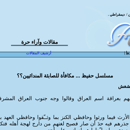
 ديمقراطي .. تقدمي .. علماني
مقالات وآراء حرة
نا
|
أرشيف المقالات
مسلسل حفيظ ... مكافأة للصابئة المندائيين؟؟
غشغش
نهم بعراقة اسم العراق وقالوا وجه جنوب العراق المشر
أرث فيما ورثوا وحافظي الكنز بما وثــّقوا وحافظي العهد بأ
 جذرهم فيه حدَ أن صار فصيح لغتهم من دارج لهجة أهله فتك