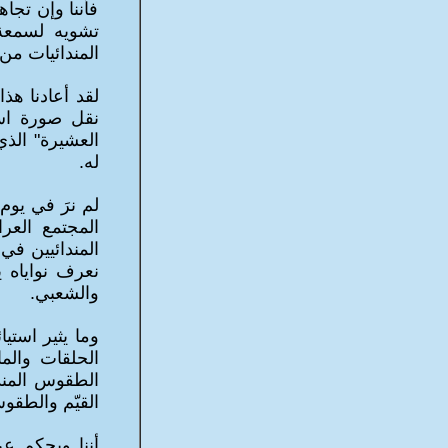
فأننا وإن تجا
تشويه لسمعة
المندائيات من 
لقد أعادنا هذ
نقل صورة است
العشيرة" الذي
له.
لم نرَ في يوم
المجتمع العرا
المندائيين في
نعرف نواياه 
والشعبي.
وما يثير استي
الحلقات والم
الطقوس المندا
القيّم والطقو
أننا وبحكم عر