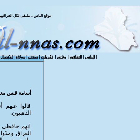
موقع الناس .. ملتقى لكل العراقيين /
|
الناس
|
الثقافية
|
وثائق
|
ذكريات
|
صحف
|
مواقع
|
للاتصال ب
أسامة قيس م
قالوا عنهم أ
الذهبيون.
انهم حافظي ال
العراق ومدّوا