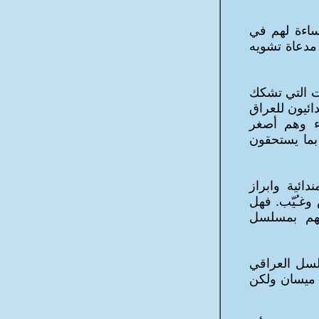
ساءة لهم في
مدعاة تشويه
ت التي تشكك
ائيون للعراق
ء وهم أصغر
بما يستحقون
ائية وابراز
وغـُيّب. فهل
فئهم بمسلسل
لسل العراقي
ة ميسان ولكن