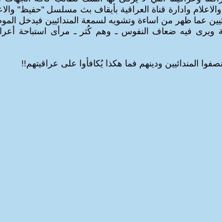
 والاعلام وادارة قناة العراقية بأيقاف بث مسلسل "حفيظ" والا
ائيين عما ظهر من اساءة وتشويه لسمعة المندائيين فيدخل الم
ية ويرى فيه ضعاف النفوس ـ وهم كُثر ـ مرأى استباحة أعرا
نصفوا المندائيين ودينهم فما هكذا يُكافأوا على عراقيتهم!!