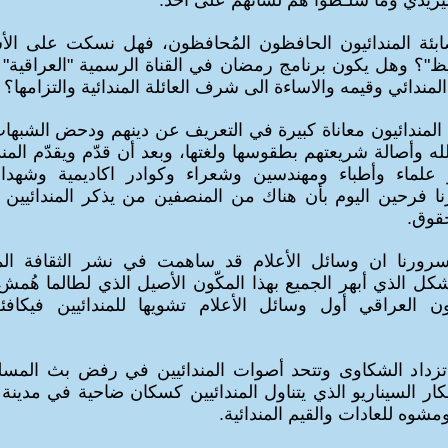
زيدي وما سلـّطوا هم لسانهم على أحد.
ابئة المندائيون الحافظون المُحافظون، فهل نسكت على الأ
؟ وهل يكون برنامج رمضان في القناة الرسمية "العراقية" 
لمندائي وقيمه والاساءة الى شرف العائلة المندائية والتزامها؟
المندائيون معاناة كبيرة في التعريف عن دينهم ودحض الشبها
ه وأصالة شريعتهم بطقوسها ولغتها، وبعد أن قدّم ويقدّم المند
 علماء وأطباء ومهندسين وشعراء وكوادر اكاديمية وشهدا
ا فرحين اليوم بأن هناك من المنصفين من يذكر المندائيين 
قوق.
ورنا ان وسائل الأعلام قد ساهمت في نشر الثقافة المند
شكل الذي أبهر الجميع بهذا المكّون الأصيل الذي لطالما هُمش 
ون العراقي أول وسائل الأعلام تشويها للمندائيين فيكا
 تزداد الشكاوى وتتحد أصوات المندائيين في رفض بث المس
ار السيناريو الذي يتناول المندائيين كسكان ضاحية في مدين
ه للعادات والقيم المندائية.