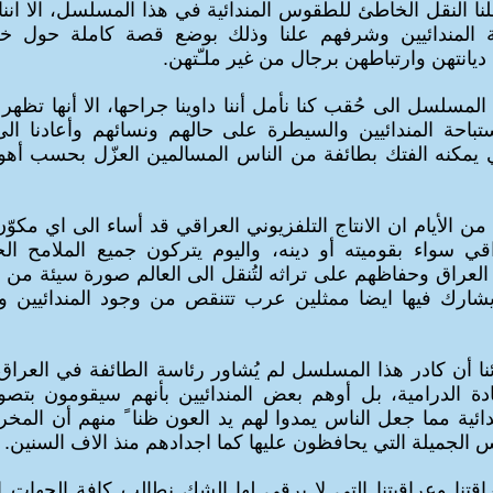
هلنا النقل الخاطئ للطقوس المندائية في هذا المسلسل، الا اننا
 المندائيين وشرفهم علنا وذلك بوضع قصة كاملة حول خر
ديانتهن وارتباطهن برجال من غير ملـّتهن.
ا المسلسل الى حُقب كنا نأمل أننا داوينا جراحها، الا أنها تظه
باحة المندائيين والسيطرة على حالهم ونسائهم وأعادنا الى
 يمكنه الفتك بطائفة من الناس المسالمين العزّل بحسب أهو
 من الأيام ان الانتاج التلفزيوني العراقي قد أساء الى اي مكو
قي سواء بقوميته أو دينه، واليوم يتركون جميع الملامح ال
 العراق وحفاظهم على تراثه لتُنقل الى العالم صورة سيئة من
يشارك فيها ايضا ممثلين عرب تتنقص من وجود المندائيين وتر
ائنا أن كادر هذا المسلسل لم يُشاور رئاسة الطائفة في العراق 
ادة الدرامية، بل أوهم بعض المندائيين بأنهم سيقومون بتص
ئية مما جعل الناس يمدوا لهم يد العون ظنا ً منهم أن المخر
س الجميلة التي يحافظون عليها كما اجدادهم منذ الاف السنين.
اقتنا وعراقيتنا التي لا يرقى لها الشك نطالب كافة الجهات