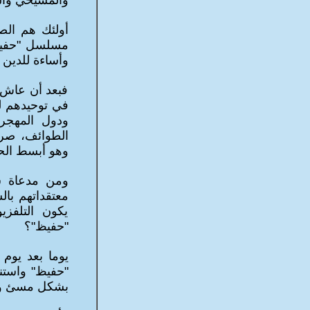
والمسيحي والي
أولئك هم الص
مسلسل "حفيظ"
وأساءة للدين ا
فبعد أن عاش 
في توحيدهم لل
ودول المهجر
الطوائف، صرن
وهو أبسط الح
ومن مدعاة سر
معتقداتهم بال
يكون التلفزي
"حفيظ"؟
يوما بعد يوم
"حفيظ" واستنك
بشكل مسئ ومشو