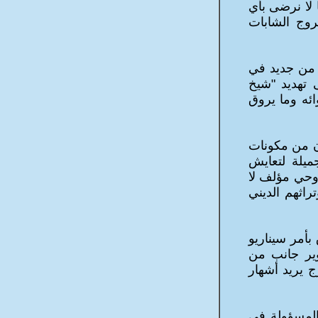
 لا نرضى بأي
وج الشابات
ر من جديد في
 تهديد "شيخ
ائه وما يروق
ّن من مكونات
جميلة لتعايش
 وحي مؤلف لا
اثهم الديني
بأمر سيناريو
وير جانب من
ج يريد أشهار
 المسؤولة في