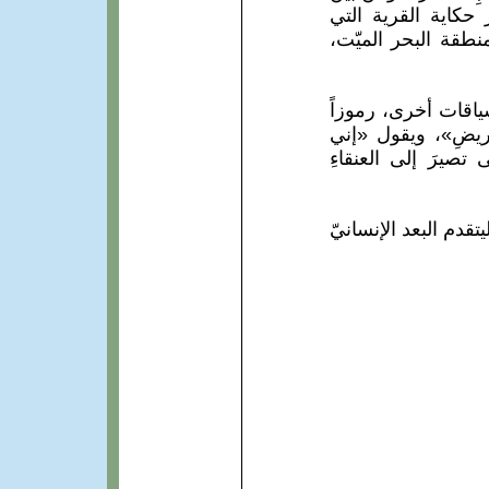
حكاية القرية التي
قة البحر الميّت،
اقات أخرى، رموزاً
ريضِ»، ويقول «إني
 تصيرَ إلى العنقاءِ
دم البعد الإنسانيّ