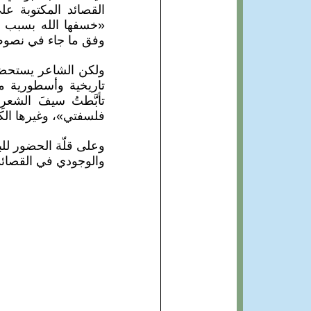
القصائد المكتوبة عل
«خسفها الله بسبب م
وفق ما جاء في نصوص
ولكن الشاعر يستحضر
تاريخية وأسطورية م
تأبَّطتُ سيفَ الشعرِ
فلسفتي»، وغيرها الكث
وعلى قلّة الحضور للب
والوجودي في القصائد،