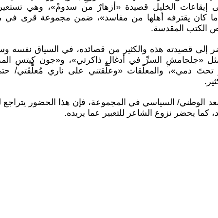
ى إيقاعات الخليل قصيدة «أزهارٌ من سدومْ»، وهي تستعير 
ا كان يقترفه أهلها من مفاسد»، ضمن مجموعة قرى في منط
 الكتب المقدسة.
 إلى قصيدته هذه والكثير من قصائده، في السياق نفسه وسي
ثل «جلجامشِ السرِّ في أدغالِ ذاكرتي»، و«جون كيتسِ الم
 تحتَ دمي»، والمعلّقات «وعلَّقتني على ناري مُعلَّقَتي/ حتى
ير.
عد الوطني/ السياسي في المجموعة، فإن هذا الحضور يتراجع ليتق
 كما يحضر نزوع الشاعر للتعبير عما يريده.