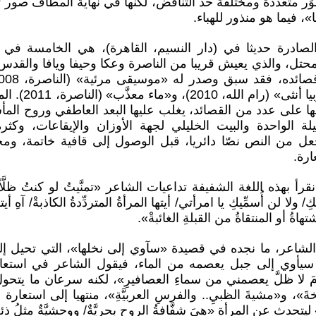
ر متعددة ومختلفة حد التناقض، لكنها في نهاية المطاف صور ت
»، فيما هو منذور للهباء.
الصادرة حديثا في (دار النسيم، القاهرة)، هي الخامسة في
محتل، والذي يعيش قريبا من الناصرة وعكا وحيفا ويافا والق
(حيفا، 2009)، و«يوت
ا على عدد من القصائد، يغلب عليها البعد العاطفي وروح الم
يلة الواحدة والبيت الخليلي لجهة الأوزان والإيقاعات، وكث
عل من النص نصّا دائريا، قبل الوصول إلى قافية خاتمة، ومح
ارة.
رأ بهذه اللغة الشفيفة تداعيات الشاعر «تمنَّيتُ لو كنتُ ظلَّاً 
/ ولا لن أُسمِّيكِ يا امرأتي/ أيتها المرأةُ المتردِّدةُ الكاذبةْ/ آهِ أيته
تهاةُ أو المنتقاةُ من القبلةِ الغائبةْ».
الشاعر، ما نجده في قصيدة «سآوي إلى نخلها»، التي تحيل 
 سيأوي إلى جبل يعصمه من الماء، فيقول الشاعر في استعار
ومَ لا ظلَّ يعصمني من سماءِ العصافيرِ»، لكنه سرعان ما ي
»، و«مشيةَ الظبيِ.. والفرسِ العربيَّةِ»، منتهيا إلى استعارة
تحدث عن المرأة «هيَ شفَّافةُ الروحِ بحريَّةٌ/ ووحشيَّةٌ مثلُ ذئ