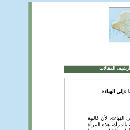
أرشيف المقالات
«إلى الهباء»
لهَباء»، لأن غالبية
المرأة، هذه المرأة