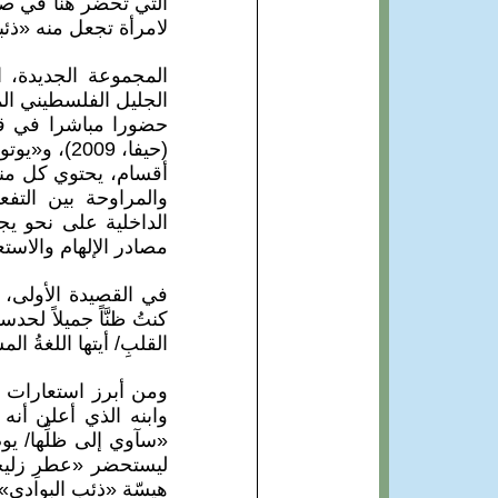
التي تحضر هنا في صوَ
لامرأة تجعل منه «ذئبا
المجموعة الجديدة، 
الجليل الفلسطيني ال
أقسام، يحتوي كل منه
والمراوحة بين التفع
الداخلية على نحو يج
مصادر الإلهام والاستع
في القصيدة الأولى، نق
كنتُ ظنَّاً جميلاً لحدسكِ
القلبِ/ أيتها اللغةُ المش
ومن أبرز استعارات 
وابنه الذي أعلن أنه
«سآوي إلى ظلِّها/ ي
ليستحضر «عطرِ زليخةَ
هيسّة «ذئب البوادي» لي