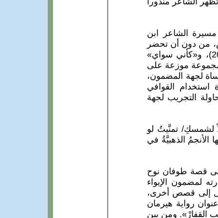
ُظهر الشاعر منذورا
 مسيرة الشاعر ابن
دس، من دون أن تحضر
حضورا مباشرا في قصائده، فقد سبق وصدر له «موسيقى مرئية» (الناصرة، 2008)، و«كأني سواي»
وبيا أنثى» (رام الله، 2010)، و«ماء معذَّب» (الناصرة، 2011). المجموعة موزعة على
أساة لجهة المضمون،
رة استخدام القوافي
اولة التجريب لجهة
لشمسكِ/ تمنَّيتُ لو
ا الأنجمُ الذهبيَّةُ في
إلى قصة طوفان نوح
ته لمضمون الإيواء
تحول إلى قصص أخرى،
 عنوان رواية هيرمان
بِ القفارْ». ومن بين