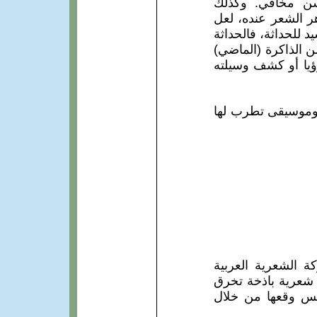
حسن مخافي. وكذلك
ر الشعر عنده، لعل
د للحداثة، فالحداثة
من الذاكرة (الماضي)
ؤيا أو كشف وسيلته
 وموسيقى تطرب لها
 الشعرية العربية
ر شعرية باذخة تخرق
سس وقعها من خلال