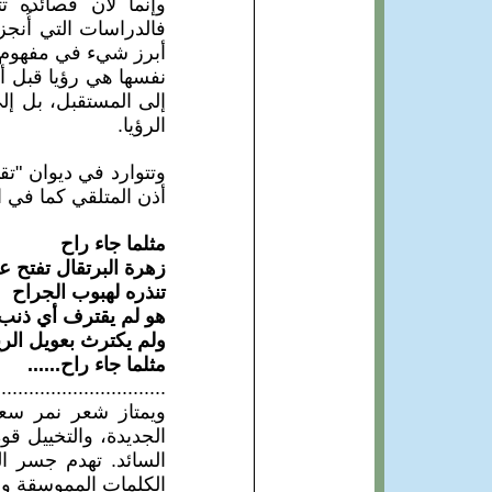
وإنما لأن قصائده ت
فالدراسات التي أُن
أبرز شيء في مفهوم شع
نفسها هي رؤيا قبل أن
إلى المستقبل، بل إل
الرؤيا.
وتتوارد في ديوان "ت
أذن المتلقي كما في ا
مثلما جاء راح
زهرة البرتقال تفتح عي
تنذره لهبوب الجراح
هو لم يقترف أي ذنب
ولم يكترث بعويل الري
مثلما جاء راح......
...............................
ويمتاز شعر نمر سعد
الجديدة، والتخييل ق
السائد. تهدم جسر ا
الكلمات المموسقة وال