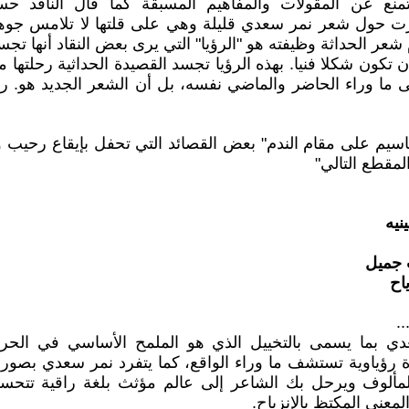
تمنع عن المقولات والمفاهيم المسبقة كما قال الناقد 
جزت حول شعر نمر سعدي قليلة وهي على قلتها لا تلامس جوه
ر الحداثة وظيفته هو "الرؤيا" التي يرى بعض النقاد أنها تجسي
 تكون شكلا فنيا. بهذه الرؤيا تجسد القصيدة الحداثية رحلتها 
ى ما وراء الحاضر والماضي نفسه، بل أن الشعر الجديد هو. ر
قاسيم على مقام الندم" بعض القصائد التي تحفل بإيقاع رحيب
لمقطع التالي"
نيه
 جميل
اح
..
ي بما يسمى بالتخييل الذي هو الملمح الأساسي في الحركة
وة رؤياوية تستشف ما وراء الواقع، كما يتفرد نمر سعدي بصو
لمألوف ويرحل بك الشاعر إلى عالم مؤثث بلغة راقية تتح
معنى المكتظ بالإنزياح.