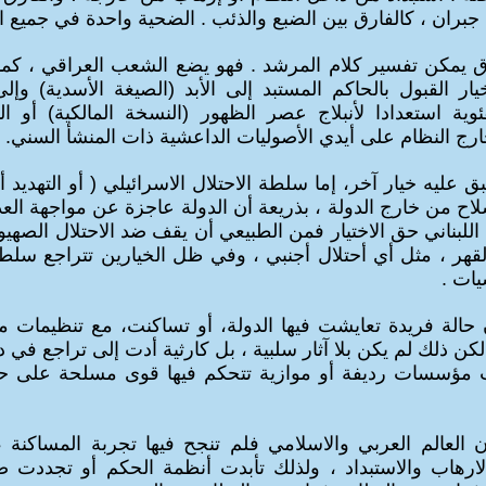
 جبران ، كالفارق بين الضبع والذئب . الضحية واحدة في جميع ا
ق يمكن تفسير كلام المرشد . فهو يضع الشعب العراقي ، كم
يار
القبول بالحاكم المستبد إلى الأبد (الصيغة الأسدية) وإل
فئوية استعدادا لأنبلاج عصر الظهور (النسخة المالكية) أو 
رج النظام على أيدي الأصوليات الداعشية ذات المنشأ السني.
بق عليه خيار آخر، إما سلطة الاحتلال الاسرائيلي ( أو التهديد أو
اح من خارج الدولة ، بذريعة أن الدولة عاجزة عن مواجهة العد
اللبناني حق الاختيار فمن الطبيعي أن يقف ضد الاحتلال الصهيو
 القهر ، مثل أي أحتلال أجنبي ، وفي ظل الخيارين تتراجع سلطة
يات .
ن حالة فريدة تعايشت فيها الدولة، أو تساكنت، مع تنظيمات 
كن ذلك لم يكن بلا آثار سلبية ، بل كارثية أدت إلى تراجع ف
 مؤسسات رديفة أو موازية تتحكم فيها قوى مسلحة على ح
ن العالم العربي والاسلامي فلم تنجح فيها تجربة المساكنة ،
ارهاب والاستبداد ، ولذلك تأبدت أنظمة الحكم أو تجددت صيغ