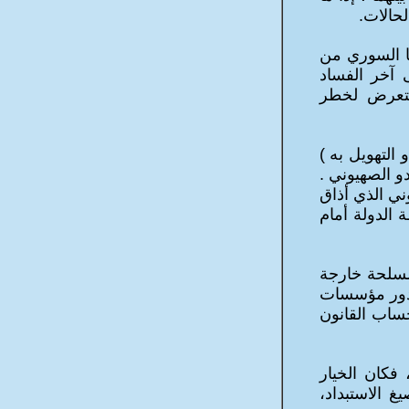
لحالات.
ا السوري من
ى آخر الفساد
التعرض لخطر
 التهويل به )
و الصهيوني .
ني الذي أذاق
 الدولة أمام
مسلحة خارجة
ي دور مؤسسات
ساب القانون
 فكان الخيار
 الاستبداد،