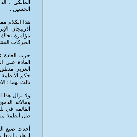
المالكي ، الذ
الحسين .
هذا الكلام م
أذربيجان الإي
مؤامرة تحاك 
الحركات المنت
جرت العادة عل
العادة على ال
العربي منطق ا
حكم الأنظمة ا
ثالث لهما : الا
ولا يزال هذا 
ومآلاته الدم
القائمة في بل
ظل أنظمة مست
أحدث صيغ الثن
إرهاب المعارض