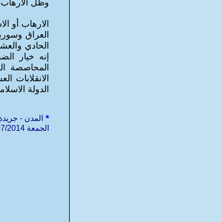
وظل الارهاب ف
الارهاب أو الا
العراق وسوريا 
الحادي والعشري
إنه خيار الضر
المحاصصة اللب
الانقلابات الع
الدولة الاسلام
*
المدن - جريدة
الجمعة 04/07/2014