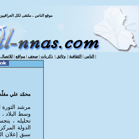
موقع الناس .. ملتقى لكل العراقيين / د
|
الناس
|
الثقافية
|
وثائق
|
ذكريات
|
صحف
|
مواقع
|
للاتصال ب
محمّد علي مقلّد
مرشد الثورة ا
وسط البلاد ، 
تحليله ، يتج
الدولة المركز
سبق إعلان الد