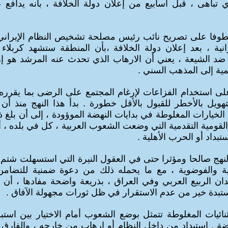
ي تباهى ، قبل أسابيع من إعلان دولة الخلافة ، بأنه يدافع 
عطوفا على تصريح نائب رئيس مصلحة تشخيص النظام الإيراني
رانية ، بعد إعلان دولة الخلافة ،بأن المنطقة ستشهد كربلاء
ضد الشيعة ، يعني أن الارهاب الذي تحدث عنه المرشد هو 
مية إلى المذهب السني .
ى استخدام الفزاعات لإرغام المجتمع على الرضى بما يقرره 
تهويل بالأخطر للقبول بالأقل خطورة . بدأ هذا النهج منذ أن 
لخيارات المغلوطة في بدايات النهضة الموؤودة ، إلى أن بلغ
لقومية التقدمية التي وضعت الشعوب العربية ، كل في بلده ، أم
ستبداد أو الحرب الأهلية .
النهج صالحا ومؤثرا حتى في العقول النيرة التي استسهلت شتم ا
وية والفوضوية ، مع ما يحمله ذلك من دعوة ضمنية للتضامن
دان الربيع العربي وفي العراق ، بذريعة واضحة مفادها ، أن 
بدة خير من عدم الاستقرار في ظل ثورات مجهولة الآفاق .
ائيات المغلوطة تتمثل بوضع الشعوب أمام الاختيار بين استبد
ة . استبداد من داخل النظام أو إرهاب من خارجه ، والفارق بين