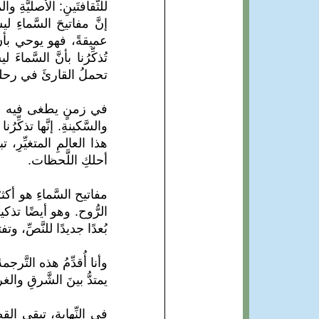
للثَّقافتَينِ: الأصليَّةِ وال
إنَّ مفاتيحَ السَّماءِ ل
عميقةً، فهو يوحي بأنَّ ه
تُذكِّرُنا بأنَّ السَّم
تحملُ القارئَ في رحلةٍ ر
في زمنٍ يطغى فيه الصَّ
والسَّكينةِ. إنَّها تذكِّ
هذا العالمِ المتغيِّرِ،
أحلكِ اللَّحظات.
مفاتيح السَّماءِ هو أكث
الرُّوح. وهو أيضًا تذكير
بُعدًا جديدًا للنَّصِّ، وتف
وأنا أُقدِّمُ هذه التَّر
يمتدُّ بينَ الشَّرقِ والغر
في النِّهاية، تبقى القص