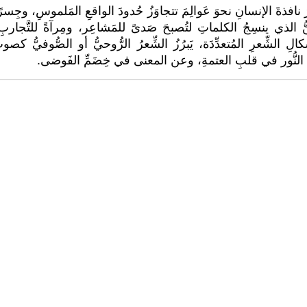
نافذةَ الإنسانِ نحوَ عَوالِمَ تتجاوَزُ حُدودَ الواقعِ المَلموسِ، وجِسرًا
فنُّ الذي ينسِجُ الكلماتِ لتُصبحَ صَدىً للمَشاعِر، ومِرآةً للتَّجاربِ 
لِ الشِّعرِ المُتعدِّدَة، يَبرُزُ الشِّعرُ الرُّوحيُّ أو الصُّوفيُّ 
لنُّور في قلبِ العتمةِ، وعن المعنى في خِضَمِّ الفَوضى.