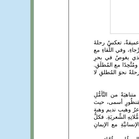
ةٌ عميقةٌ، تعكسُ رحلةَ
َجاءِ، وفي اللِّقاءِ مع
عُ الذي يغوصُ في بحرِ
ُتَّحِدًا مع المُطلَقِ.
حلةً نحوَ المُطلقِ لا
اهيَةً من التَّأمُّلِ
من مَنظُورٍ أسمى، حيث
شَّاعرُ وهيب نديم وهبة
تِهِ الشِّعريَةِ. فكلُّ
نسانيَّةِ مع الإيمانِ