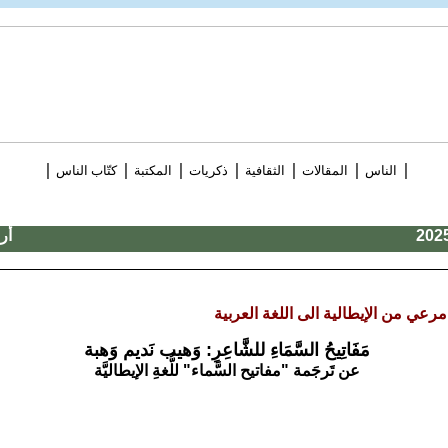
|
|
|
|
|
|
|
الناس
المقالات
الثقافية
ذكريات
المكتبة
كتّاب الناس
أر
مرعي من الإيطالية الى اللغة العربية
مَفَاتِيحُ السَّمَاءِ للشَّاعِرِ: وَهيب نَديم وَهبة
عن تَرجَمة "مفاتيح السَّماء" للُّغةِ الإيطاليَّة