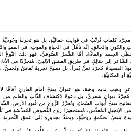
 مجرَّدَ كلماتٍ تُرتَّبُ في قَوالِبَ جَماليَّةٍ، بل هو تجربَةٌ وجُوديَّ
اتِ والكونِ والخالقِ. إنَّه تأمُّلٌ في الحياةِ والموتِ، في الفقدِ والرّ
تخطَّى الجسدَ والمادَّةَ. أمَّا الشِّعرُ الصُّوفيُّ، فهو ذلك النَّو
ُ الشَّاعر إلى سَالِكٍ في طريقِ العشقِ الإلهيّ، مُتجرِّدًا من الأنا، وم
ودُ القصيدةُ مُجرَّدَ نصٍّ يُقرأ، بل تصبحُ تجربةً تُعاشُ وتُحَسُّ، ر
ِ أو المكانِيَّةِ.
َاعرِ وهيب نديم وهبة، هو عنوانٌ يفتحُ أمامَ القارئِ آفاقًا لا متن
 ليسَ مُجرَّدُ ديوانٍ شعريٍّ، بل دعوةٌ لاكتشافِ الذَّاتِ والعالمِ 
اتيحَ تفتحُ أبوابَ السَّماءِ، وتُحرِّرُ الرُّوحَ من قُيودِ الأرضِ. ال
 الإنجيلِ المُقدَّسِ، مُستحضِرًا روحَ النُّصوصِ المُقدَّسَةِ في تَأمُّلا
 يَنبضُ بحكمةٍ روحيَّةٍ، ويمتدُّ بجذورِهِ إلى عمقِ التَّجربَةِ الإ