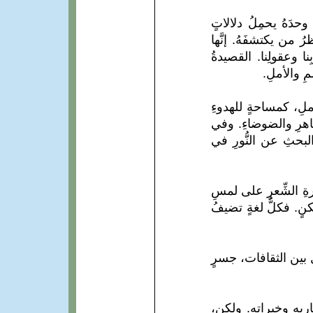
 وحدَهُ يحمِلُ دلالاتٍ
رُ من يكتشفَهُ. إنَّها
نا وعقولِنا. القصيدةُ
مِ والأملِ.
ملِ، كمساحةٍ للهدوءِ
المظاهرِ والضوضاءِ. وفي
البحثِ عن النُّورِ في
رةِ الشِّعرِ على لمسِ
مكنٍ. فكلُّ لغةٍ تضيفُ
صلِ بين الثقافات، جسرٍ
بِهِ وخبراتِهِ. ولكن،