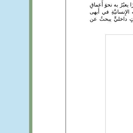
 يعبُرُ به نحوَ أَعماقِ
الإِنسانيَّةِ في أَبهى
كصوتٍ داخليٍّ يبحثُ عن