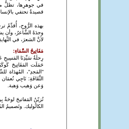
في جوهرِها، تظلُّ مفات
قصيدةٌ تحتفي بالإنسانيَّة
بهذه الرُّوحِ، أُقدِّمُ 
وجدَهُ الشَّاعرُ، وأن ي
لأنَّ الشعرَ، في النِّها
مَفَاتِيحُ السَّمَاءِ:
رِحلَةُ سَيِّدِنَا المَسِيحِ ع
حَمَلَت المَفَاتِيحَ كَوكَبَ
"المَجدِ"، المُهدَاة للشّ
الثَّقَافَةِ: نَاجِي نُعمَان ل
وَعن وَهيب وَهبة.
تُزيّنُ المَفاتيحَ لوحَةٌ
الكاثُوليك. وتَصميمُ الم