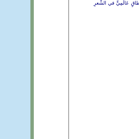
ِطاقٍ عَالَمِيٍّ في الشِّعرِ