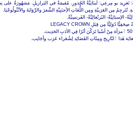
ُ: تَغرِيد بو مِرعِي: لُبنَانِيَّةُ الجُذورِ. مُقيمَةٌ في البَرازيلِ. مَشهُورَةٌ على ن
ُتَرجِمُ مِن العَرَبيَّةِ ومِن اللُّغَاتِ الأِجنَبِيَّةِ الشِّعرَ والرِّوَايَةَ والأنْثُولُوجْيَا.
َةُ- الإسبَانِيَّةُ- البُرتُغالِيَّةُ- الفَرنسِيَّةُ.
.