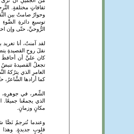
من الجميلِ أن نرى مثل ه
ثقافاتٍ مختلفةٍ. التَّ
وحوارٌ صامتٌ بين الثَّقا
توسيعِ دائرةِ الضَّوءِ
الرُّوحيِّ، حتّى وإن اخت
لقد آمنتُ، أنا تغريد بو
نقلَ روحِ القصيدةِ يتطل
كان عليَّ أن أحافظَ على 
تجعلُ القصيدةَ تنبضُ 
الغامرِ الذي يترُكهُ النّ
كما أرادها الشَّاعرُ، حت
الشِّعر، في جوهرِهِ، هو 
الذي يجمعُنا جميعًا. ا
مكانٍ وزمانٍ.
وعندما نُترجمُ نَصًّا 
قلوبٍ جديدةٍ. وهذا ما 