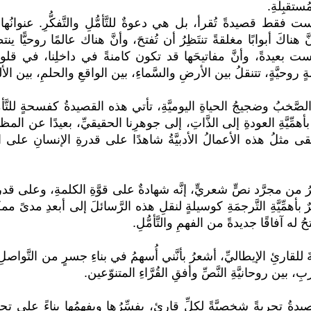
مُستقبِلَةِ.
يست فقط قصيدةً تُقرأ، بل هي دعوةٌ للتَّأمُّلِ والتَّفكُّرِ. عنوانُها
ناكَ أبوابًا مغلقةً تنتَظِرُ أن تُفتحَ، وأنَّ هناك عالمًا روحيًّا ينتظ
اءَ ليست بعيدةً، وأنَّ مفاتيحَها قد تكون كامنةً في داخلِنا، في قلوبِ
وحيَّةٍ، تتنقلُ بين الأرضِ والسَّماءِ، بين الواقعِ والحلمِ، بين الأل
خبُ وضجيجُ الحياةِ اليوميَّةِ، تأتي هذه القصيدةُ كفسحةٍ للتَّأ
رُنا بأهمِّيَّةِ العودةِ إلى الذَّاتِ، إلى جوهرِنا الحقيقيِّ، بعيدًا عن 
 تبقى مثلُ هذه الأعمالُ الأدبيَّةُ شاهدًا على قدرةِ الإنسانِ على 
رُ من مجرَّد نصٍّ شعريٍّ، إنَّه شهادةٌ على قوَّةِ الكلمةِ، وعلى قد
ٌ بأهمِّيَّةِ التَّرجمَةِ كوسيلةٍ لنقلِ هذه الرَّسائلَ إلى أبعدِ مدىً م
تحُ له آفاقًا جديدةً من الفهمِ والتَّأمُّلِ.
جمةَ للقارئِ الإيطاليِّ، أشعرُ بأنَّني أُسهمُ في بناءِ جسرٍ من التَّوا
بِ، بين روحانيَّةِ النَّصِّ وأفقِ القُرَّاءِ المتنوّعين.
يدةُ تجربةً شخصيَّةً لكلِّ قارئٍ، يفسِّرُها ويفهمُها بناءً على تجار