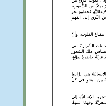
لى قُلوبِ قُرَّاءٍ من
متدُّ بين الشُّعوبِ،
إيطاليَّةِ كخطوةٍ نحوَ
 التَّوقِ إلى الفهمِ
مفتاحُ القلوبِ، وأنَّ
ِدَ تلك الشَّرارةَ التي
لإحساسِ، ذلك الشعورِ
عريَّةُ حاضرةً بقوَّةٍ،
نسانيَّةُ هي الرَّابطُ
ٌ بين البشرِ في كلِّ
ربةِ الإنسانيَّةِ إلى
ريَّةً وفهمًا عميقًا