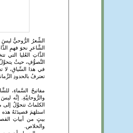
الشِّعرُ الرُّوحيُّ ليسَ
الشَّاعرِ نحوَ فهمِ الذَّ
الذَّاتِ العُليا التي ت
التَّصوُّفِ، حيثُ يتحوَّل
في هذا السِّياقِ، لا تع
تعترفُ بالحدودِ الزَّمانيَّة
مفاتيحُ السَّماءِ، للشّ
والرُّوحانِيَّةِ. إنَّه
الكلماتُ تتحوَّلُ إلى مف
استلهَمَ قصيدَتَهُ هذه من
بيتٍ من أبياتِ القصيدةِ
والخلاص.