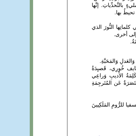
لتَّحدِّياتِ. إنَّها
 تحيطُ بها.
كلماتِها النُّورَ الذي
 إلى أخرى.
ُ.
َالعَدلِ وَالمَحَبَّةِ.
بُ نَايف خُورِي، قَصيِدَةُ
َلِمَةُ الأَديبِ وَراعِي
ُختَصَرَةٌ عَن المُتَرجِمَةِ
ا للرُّومِ المَلَكِيينَ