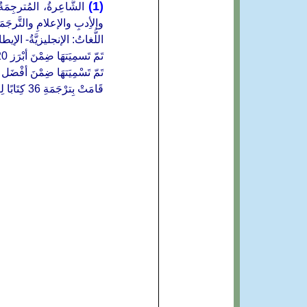
(1)
الشَّاعِرةُ، المُترجِمَة
والأِدبِ والإعلامِ والتَّرجَمَةِ. ت
اللُّغاتُ: الإنجليزيَّةُ- الإيطالِيّ
تَمّ تَسمِيَتهَا ضِمْنَ أبْرَز 20 صِحَفِيًّا دُوَلِيًّا مِن قِبَلِ LEGACY CROWN
تَمّ تَسْمِيَتهَا ضِمْنَ أفْضَل 50 ٱمرَأة مِنْ آسْيا تَرَكْنَ أثَرًا فِي الأدَبِ الحَدِيث
قَامَتْ بِترْجَمَةِ 36 كِتَابًا لِغايَة هٰذا ٱلتّارِيخ ومِئَاتِ القَصَائِد لِشُعَراء عَرَب وأجَانِب.