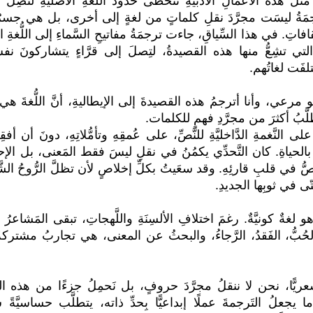
ذه الأعمالِ الأدبيَّةِ تتخطَّى حُدودَ اللُّغةِ الأصليَّةِ لتصِلَ إ
رجمَةُ ليسَت مجرَّدَ نقلِ كلماتٍ من لغةٍ إلى أخرى، بل هي جسرٌ ي
فاتِ. في هذا السِّياقِ، جاءت ترجمَةُ مفاتيحِ السَّماءِ إلى اللُّغةِ ال
 التي تشِعُّ منها هذه القصيدةُ، لتِصلَ إلى قرَّاءٍ يتشاركونَ نفسَ
لفَت لغاتُهم.
 مرعي، وأنا أترجمُ هذه القصيدةَ إلى الإيطاليةِ، أنَّ اللُّغةَ هي 
َّبُ أكثرَ من مجرَّدِ فهمٍ للكلمات.
النَّغمةِ الدَّاخليَّةِ للنَّصِّ، على عُمقِهِ وتأمُّلاتِهِ، دونَ أن أفق
بالحياةِ. كان التَّحدِّي يكمُنُ في نقلِ ليسَ فقط المَعنى، بل ا
َصُّ في قلبِ قارئِهِ. وقد سعَيتُ بكلِّ إخلاصٍ لأن تظلَّ الرُّوحُ الشَّا
ّى في ثوبِها الجديدِ.
لغةٌ كونيَّةٌ. رغمَ اختلافِ الألسِنَةِ واللَّهجاتِ، تبقى المَشاعرُ الإ
لحُبُّ، الفَقدُ، الرَّجاءُ، والبحثُ عن المعنى، هي تجاربُ مشتركة
شعريًّا، نحن لا ننقلُ مجرَّدَ حروفٍ، بل نَحمِلُ جزءًا من هذه التج
يجعلُ التَرجمةَ عملًا إبداعيًّا بِحدِّ ذاته، يتطلَّب حساسيَّةً شع