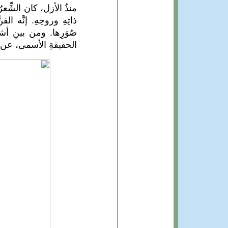
منذُ الأزل، كان الشِّعرُ 
ذاتِهِ وروحِهِ. إنَّه ال
صُوَرِها. ومن بينِ أشكا
الحقيقةِ الأسمى، عن ا