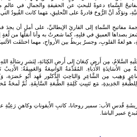
يحُ السَّماءِ دعوةً للبحثِ عن الحقيقةِ والجمالِ في عالمٍ مليءٍ با
ِ، وتؤكِّد أنَّ الرُّوحَ قادرةٌ على التَّحليقِ، مَهما كانت القُيودُ التي
ترجمةَ مفاتيحِ السَّماءِ إلى القارئِ الإيطاليِّ، على أملِ أن يجدَ في 
شعرَ بصداها العميقِ في قلبِهِ، كما شعرتُ به وأنا أنقلُها من لُغةٍ
يةِ، هو لغةُ القلوبِ، وجسرٌ يربطُ بين الأرواحِ، مهما اختلفَت الألسِنَة
َلَيهِ السَّلامُ، مِن أَرضِ كِنعَانَ إِلى أَرضِ الكِنَانَةِ، لِنَشرِ رِسَالَةِ اللهِ و
ةٌ مِن الأَسَاتِذَةِ الأُدَباءِ. المُقَدِّمَةُ الوَاسِعَةُ وَالعَمِيقَةُ: الأَدِي
اعِرِ وَهِيب مِن الشَّاعِرِ وَالبَاحِثِ الدُّكتُور فَهِد أَبُو خَضرَة، وَك
ِلطَّبعَةِ الجَدِيدِةِ، مَع تَثبِيتِ كَلِمَةِ الطَّبعَةِ السَّابِقَةِ. ثُمَّ لَمحَةٌ م
 بِريشَةِ قُدسِ الأب: سمير روحانا، كاتبِ الأَيقوناتِ وكاهنِ رَعِيَّةِ عسفي
ُبدعِ عمير الباشا.